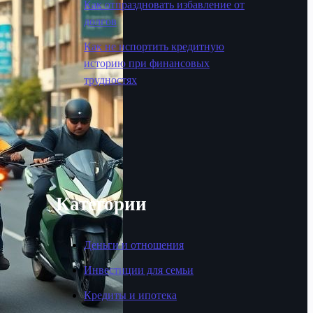
Как отпраздновать избавление от
долгов
Как не испортить кредитную
историю при финансовых
трудностях
Категории
Деньги и отношения
Инвестиции для семьи
Кредиты и ипотека