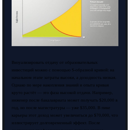
Визуализировать отдачу от образовательных
инвестиций можно с помощью S-образной кривой: на
начальном этапе затраты высоки, а доходность низкая.
Однако по мере накопления знаний и опыта кривая
круто растёт — это фаза высокой отдачи. Например,
инженер после бакалавриата может получать $20,000 в
год, но после магистратуры — уже $35,000. В пике
карьеры этот доход может увеличиться до $70,000, что
иллюстрирует долговременный эффект. После