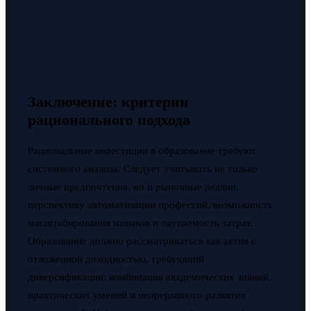
Заключение: критерии
рационального подхода
Рациональные инвестиции в образование требуют
системного анализа. Следует учитывать не только
личные предпочтения, но и рыночные реалии,
перспективу автоматизации профессий, возможность
масштабирования навыков и окупаемость затрат.
Образование должно рассматриваться как актив с
отложенной доходностью, требующий
диверсификации: комбинация академических знаний,
практических умений и непрерывного развития