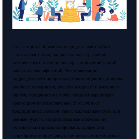
Инвестиции в образование представляют собой
капиталовложения, направленные на развитие
человеческого потенциала через получение знаний,
навыков и квалификаций. Эти инвестиции
подразделяются на прямые (оплата обучения, покупка
учебных материалов, участие в курсах) и косвенные
(время, отведённое на учёбу, отказ от заработка в
краткосрочной перспективе). В отличие от
традиционных активов, таких как недвижимость или
ценные бумаги, образовательные вложения не
обладают материальной формой, однако они
формируют основу для устойчивого экономического