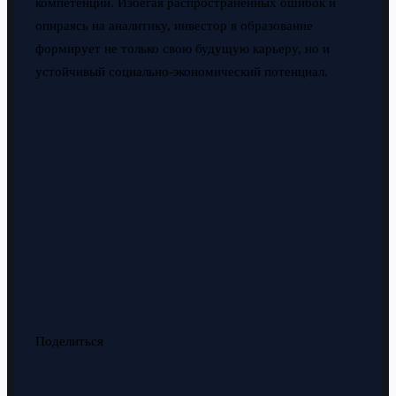
компетенций. Избегая распространённых ошибок и
опираясь на аналитику, инвестор в образование
формирует не только свою будущую карьеру, но и
устойчивый социально-экономический потенциал.
Поделиться