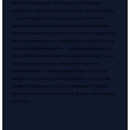
Многие начинающие инвесторы в образование
совершают стратегические просчёты. Первая ошибка
— ориентироваться только на престиж учебного
заведения без анализа перспектив трудоустройства.
Высокая стоимость диплома от элитного университета
не всегда коррелирует с будущими доходами. Вторая
распространённая ошибка — игнорирование рынка
труда. Выбор специальности должен основываться не
на моде или интересах, а на анализе спроса и
предложений в соответствующей отрасли. Третья
ошибка — недооценка альтернативных траекторий:
профессиональные курсы, сертификации и онлайн-
обучение могут дать сравнимый эффект при меньших
затратах.