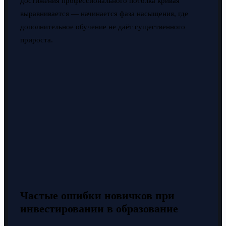
достижения профессионального потолка кривая
выравнивается — начинается фаза насыщения, где
дополнительное обучение не даёт существенного
прироста.
Частые ошибки новичков при
инвестировании в образование