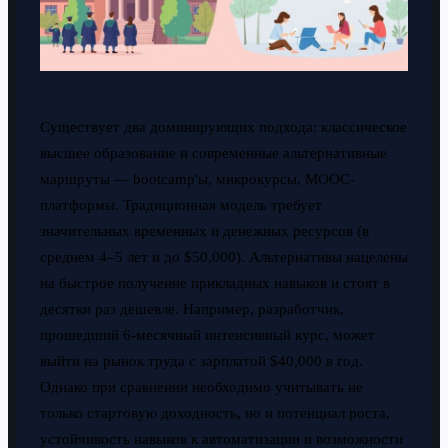
Существует два доминирующих подхода: классическое
высшее образование и современные альтернативные
маршруты — bootcamp'ы, микрокурсы, MOOC-
платформы. Традиционная модель требует
значительных временных и денежных ресурсов (в
среднем 4–5 лет и до $50,000). Альтернативы нацелены
на быстрое получение прикладных навыков и стоят в
десятки раз дешевле. Например, разработчик,
прошедший 6-месячный интенсивный курс, может
выйти на рынок труда с зарплатой $40,000 в год.
Однако при сравнении необходимо учитывать не
только стартовую доходность, но и потенциал роста,
устойчивость навыков к автоматизации и возможности