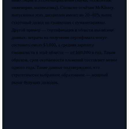
инвестиции в STEM-направления (наука, технология,
инженерия, математика). Согласно отчётам McKinsey,
выпускники этих дисциплин имеют на 20–40% выше
стартовый доход по сравнению с гуманитариями.
Другой пример — сертификация в области аналитики
данных: затраты на получение сертификата могут
составить около $3,000, а средняя зарплата
специалиста в этой области — от $60,000 в год. Таким
образом, срок окупаемости вложений составляет менее
одного года. Такие данные подтверждают, что
стратегически выбранное образование — мощный
рычаг будущих доходов.