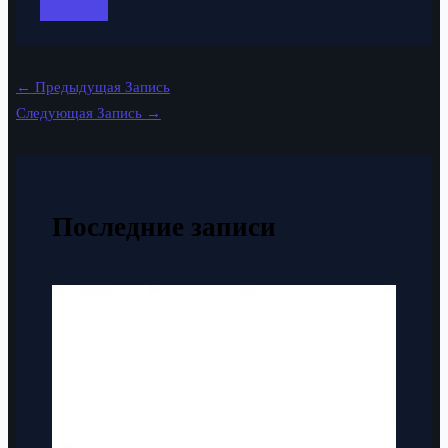
←
Предыдущая Запись
Следующая Запись
→
Последние записи