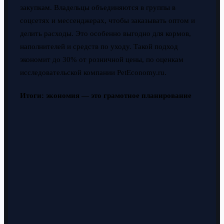
закупкам. Владельцы объединяются в группы в
соцсетях и мессенджерах, чтобы заказывать оптом и
делить расходы. Это особенно выгодно для кормов,
наполнителей и средств по уходу. Такой подход
экономит до 30% от розничной цены, по оценкам
исследовательской компании PetEconomy.ru.
Итоги: экономия — это грамотное планирование