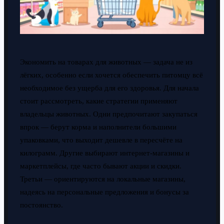
Экономить на товарах для животных — задача не из
лёгких, особенно если хочется обеспечить питомцу всё
необходимое без ущерба для его здоровья. Для начала
стоит рассмотреть, какие стратегии применяют
владельцы животных. Одни предпочитают закупаться
впрок — берут корма и наполнители большими
упаковками, что выходит дешевле в пересчёте на
килограмм. Другие выбирают интернет-магазины и
маркетплейсы, где часто бывают акции и скидки.
Третьи — ориентируются на локальные магазины,
надеясь на персональные предложения и бонусы за
постоянство.