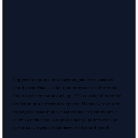
С другой стороны, приложения для отслеживания
акций и кэшбэка — ещё одно полезное изобретение.
Они позволяют экономить до 15% на каждой покупке,
особенно при регулярных тратах. Но здесь тоже есть
подводные камни: не все магазины сотрудничают с
кэшбэк-сервисами, а акции не всегда действительно
выгодны — нужно сравнивать с обычной ценой.