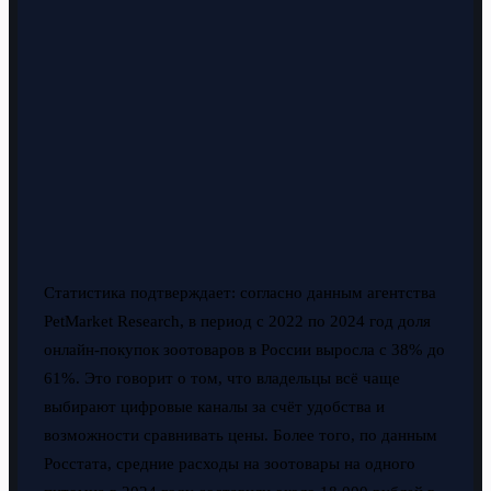
Статистика подтверждает: согласно данным агентства
PetMarket Research, в период с 2022 по 2024 год доля
онлайн-покупок зоотоваров в России выросла с 38% до
61%. Это говорит о том, что владельцы всё чаще
выбирают цифровые каналы за счёт удобства и
возможности сравнивать цены. Более того, по данным
Росстата, средние расходы на зоотовары на одного