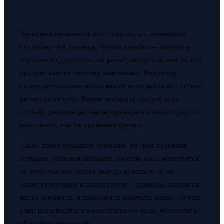
Экономия начинается не с покупки, а с понимания
потребностей питомца. Частая ошибка — покупать
«лучшее из дорогого», не разобравшись, нужен ли этот
продукт именно вашему животному. Например,
суперпремиальные корма могут не подойти по составу,
несмотря на цену. Важно выбирать продукты по
составу, рекомендациям ветеринара и отзывам других
владельцев, а не по громкому бренду.
Также стоит обращать внимание на срок хранения.
Большие упаковки выгоднее, но если корм испортится
до того, как его съедят, выгода исчезает. То же
касается игрушек и аксессуаров — дешёвые варианты
часто ломаются, и приходится покупать новые. Лучше
один раз вложиться в качественную вещь, чем менять
её каждые две недели.