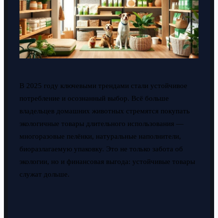
В 2025 году ключевыми трендами стали устойчивое
потребление и осознанный выбор. Всё больше
владельцев домашних животных стремятся покупать
экологичные товары длительного использования —
многоразовые пелёнки, натуральные наполнители,
биоразлагаемую упаковку. Это не только забота об
экологии, но и финансовая выгода: устойчивые товары
служат дольше.