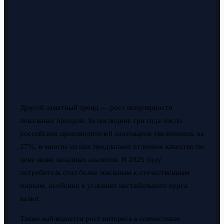
Другой заметный тренд — рост популярности
локальных брендов. За последние три года число
российских производителей зоотоваров увеличилось на
27%, и многие из них предлагают отличное качество по
цене ниже западных аналогов. В 2025 году
потребитель стал более лояльным к отечественным
маркам, особенно в условиях нестабильного курса
валют.
Также наблюдается рост интереса к совместным