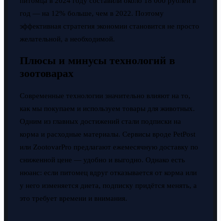
питомца в 2024 году составили около 18 000 рублей в
год — на 12% больше, чем в 2022. Поэтому
эффективная стратегия экономии становится не просто
желательной, а необходимой.
Плюсы и минусы технологий в
зоотоварах
Современные технологии значительно влияют на то,
как мы покупаем и используем товары для животных.
Одним из главных достижений стали подписки на
корма и расходные материалы. Сервисы вроде PetPost
или ZootovarPro предлагают ежемесячную доставку по
сниженной цене — удобно и выгодно. Однако есть
нюанс: если питомец вдруг отказывается от корма или
у него изменяется диета, подписку придётся менять, а
это требует времени и внимания.