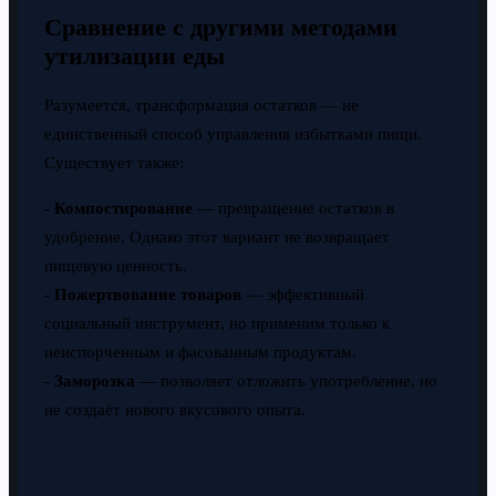
Сравнение с другими методами
утилизации еды
Разумеется, трансформация остатков — не
единственный способ управления избытками пищи.
Существует также:
-
Компостирование
— превращение остатков в
удобрение. Однако этот вариант не возвращает
пищевую ценность.
-
Пожертвование товаров
— эффективный
социальный инструмент, но применим только к
неиспорченным и фасованным продуктам.
-
Заморозка
— позволяет отложить употребление, но
не создаёт нового вкусового опыта.