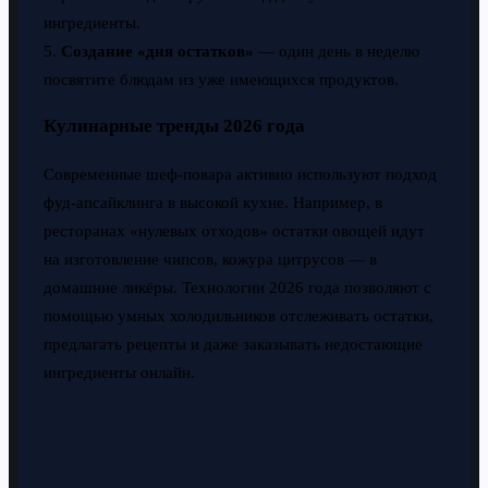
ингредиенты.
5.
Создание «дня остатков»
— один день в неделю
посвятите блюдам из уже имеющихся продуктов.
Кулинарные тренды 2026 года
Современные шеф-повара активно используют подход
фуд-апсайклинга в высокой кухне. Например, в
ресторанах «нулевых отходов» остатки овощей идут
на изготовление чипсов, кожура цитрусов — в
домашние ликёры. Технологии 2026 года позволяют с
помощью умных холодильников отслеживать остатки,
предлагать рецепты и даже заказывать недостающие
ингредиенты онлайн.