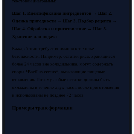
текстовой диаграммы:
Шаг 1. Идентификация ингредиентов → Шаг 2.
Оценка пригодности → Шаг 3. Подбор рецепта →
Шаг 4. Обработка и приготовление → Шаг 5.
Хранение или подача
Каждый этап требует внимания к технике
безопасности. Например, остатки риса, хранящиеся
более 24 часов вне холодильника, могут содержать
споры *Bacillus cereus*, вызывающие пищевые
отравления. Потому любые остатки должны быть
охлаждены в течение двух часов после приготовления
и использованы не позднее 72 часов.
Примеры трансформации