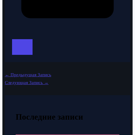
←
Предыдущая Запись
Следующая Запись
→
Последние записи