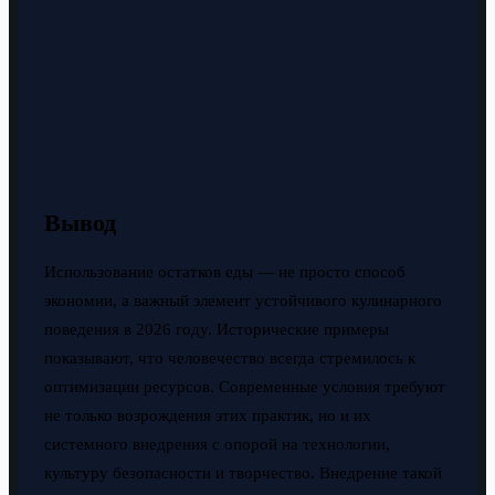
Вывод
Использование остатков еды — не просто способ
экономии, а важный элемент устойчивого кулинарного
поведения в 2026 году. Исторические примеры
показывают, что человечество всегда стремилось к
оптимизации ресурсов. Современные условия требуют
не только возрождения этих практик, но и их
системного внедрения с опорой на технологии,
культуру безопасности и творчество. Внедрение такой