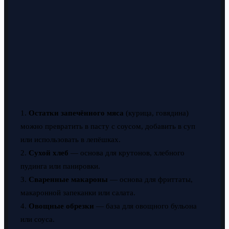
1.
Остатки запечённого мяса
(курица, говядина)
можно превратить в пасту с соусом, добавить в суп
или использовать в лепёшках.
2.
Сухой хлеб
— основа для крутонов, хлебного
пудинга или панировки.
3.
Сваренные макароны
— основа для фриттаты,
макаронной запеканки или салата.
4.
Овощные обрезки
— база для овощного бульона
или соуса.