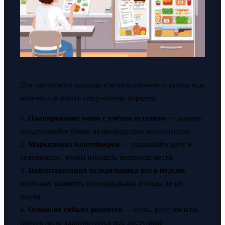
Для системного подхода к использованию остатков еды
полезно следовать следующему порядку:
1.
Планирование меню с учётом остатков
— заранее
продумывайте блюда из предыдущих компонентов.
2.
Маркировка контейнеров
— указывайте дату и
содержимое, чтобы избежать псевдосвежести.
3.
Инвентаризация холодильника раз в неделю
—
позволяет выявлять потенциальные отходы до их
порчи.
4.
Освоение гибких рецептов
— супы, рагу, омлеты,
пироги легко адаптируются под доступные