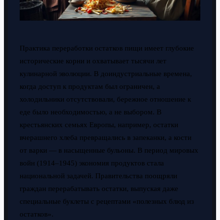
Практика переработки остатков пищи имеет глубокие
исторические корни и охватывает тысячи лет
кулинарной эволюции. В доиндустриальные времена,
когда доступ к продуктам был ограничен, а
холодильники отсутствовали, бережное отношение к
еде было необходимостью, а не выбором. В
крестьянских семьях Европы, например, остатки
вчерашнего хлеба превращались в запеканки, а кости
от варки — в насыщенные бульоны. В период мировых
войн (1914–1945) экономия продуктов стала
национальной задачей. Правительства поощряли
граждан перерабатывать остатки, выпуская даже
специальные буклеты с рецептами «полезных блюд из
остатков».