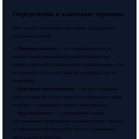
Определения и ключевые термины
Для точного понимания темы важно разграничить
несколько понятий:
1.
Пищевые остатки
— это сохранённые после
приёма пищи компоненты (приготовленные или
сырые), пригодные к повторному использованию. Они
не относятся к отходам, пока не испорчены или не
загрязнены.
2.
Повторное приготовление
— процесс создания
нового блюда на основе одного или нескольких видов
остатков, с добавлением свежих ингредиентов.
3.
Фуд-апсайклинг
— современный термин,
обозначающий превращение излишков пищи в ценные
гастрономические продукты, часто с добавленной
питательной ценностью.