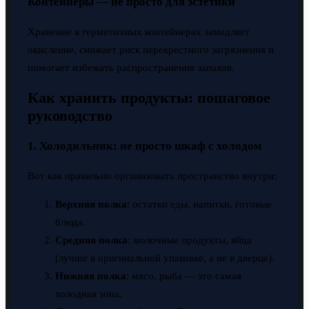
Контейнеры — не просто для эстетики
Хранение в герметичных контейнерах замедляет
окисление, снижает риск перекрестного загрязнения и
помогает избежать распространения запахов.
Как хранить продукты: пошаговое
руководство
1. Холодильник: не просто шкаф с холодом
Вот как правильно организовать пространство внутри:
Верхняя полка
: остатки еды, напитки, готовые
блюда.
Средняя полка
: молочные продукты, яйца
(лучше в оригинальной упаковке, а не в дверце).
Нижняя полка
: мясо, рыба — это самая
холодная зона.