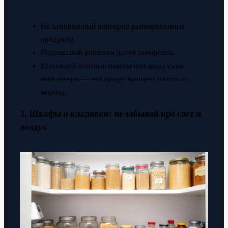
Не замораживай повторно размороженные
продукты.
Подписывай упаковки датой заморозки.
Используй плотные пакеты или вакуумные
контейнеры — это предотвращает ожоги от
мороза.
3. Шкафы и кладовки: не забывай про свет и
воздух