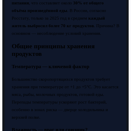
питания
, что составляет около
30% от общего
объёма произведённой еды
. В России, согласно
Росстату, только за 2025 год в среднем
каждый
житель выбросил более 70 кг продуктов
. Причина? В
основном — несоблюдение условий хранения.
Общие принципы хранения
продуктов
Температура — ключевой фактор
Большинство скоропортящихся продуктов требует
хранения при температуре от +1 до +5°C. Это касается
мяса, рыбы, молочных продуктов, готовой еды.
Перепады температуры ускоряют рост бактерий,
особенно в зонах риска — дверце холодильника и
верхней полке.
Влажность — враг или союзник?