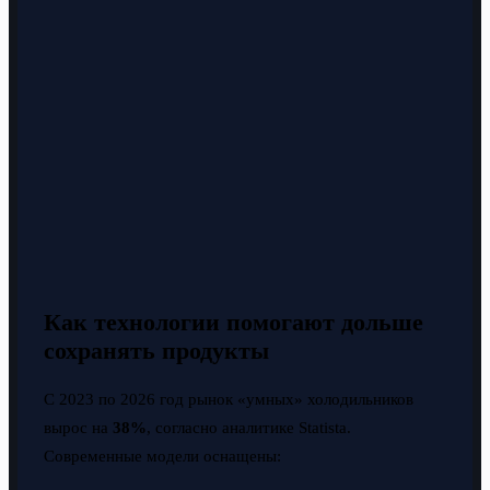
Как технологии помогают дольше
сохранять продукты
С 2023 по 2026 год рынок «умных» холодильников
вырос на
38%
, согласно аналитике Statista.
Современные модели оснащены: