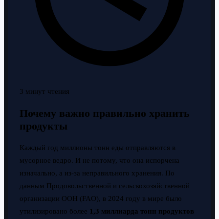
3 минут чтения
Почему важно правильно хранить
продукты
Каждый год миллионы тонн еды отправляются в
мусорное ведро. И не потому, что она испорчена
изначально, а из-за неправильного хранения. По
данным Продовольственной и сельскохозяйственной
организации ООН (FAO), в 2024 году в мире было
утилизировано более
1,3 миллиарда тонн продуктов