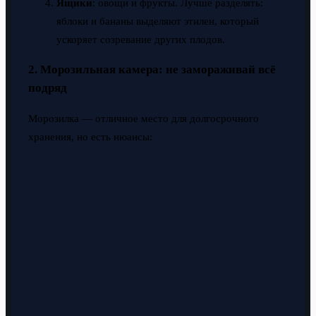
Ящики
: овощи и фрукты. Лучше разделять:
яблоки и бананы выделяют этилен, который
ускоряет созревание других плодов.
2. Морозильная камера: не замораживай всё
подряд
Морозилка — отличное место для долгосрочного
хранения, но есть нюансы: