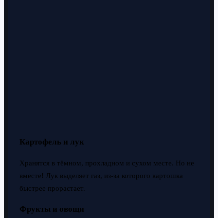
Картофель и лук
Хранятся в тёмном, прохладном и сухом месте. Но не
вместе! Лук выделяет газ, из-за которого картошка
быстрее прорастает.
Фрукты и овощи