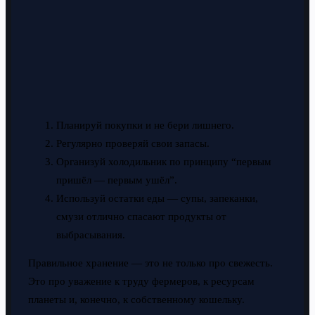
Планируй покупки и не бери лишнего.
Регулярно проверяй свои запасы.
Организуй холодильник по принципу “первым
пришёл — первым ушёл”.
Используй остатки еды — супы, запеканки,
смузи отлично спасают продукты от
выбрасывания.
Правильное хранение — это не только про свежесть.
Это про уважение к труду фермеров, к ресурсам
планеты и, конечно, к собственному кошельку.