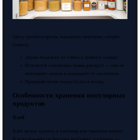
Здесь хранятся крупы, макароны, консервы, специи.
Советы:
Держи подальше от плиты и прямого солнца.
Используй стеклянные банки для круп — они не
впитывают запахи и защищают от насекомых.
Проверяй сроки годности раз в месяц.
Особенности хранения популярных
продуктов
Хлеб
Хлеб лучше хранить в хлебнице или тканевом мешке.
В холодильнике он быстрее черствеет, а в пакете —