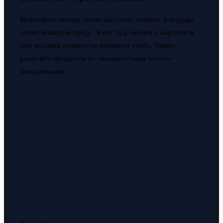
Некоторые овощи, такие как салат, шпинат и огурцы,
любят влажную среду. А вот лук, чеснок и картофель
при высокой влажности начинают гнить. Важно
разделять продукты по «влажностным зонам»
холодильника.