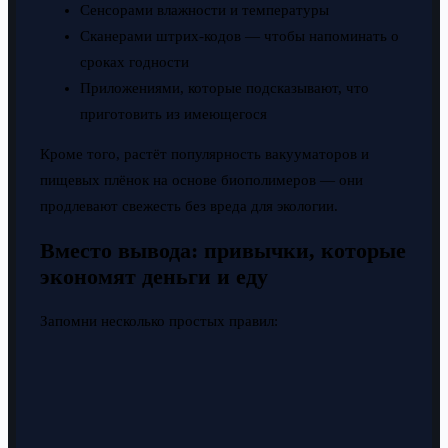
Сенсорами влажности и температуры
Сканерами штрих-кодов — чтобы напоминать о
сроках годности
Приложениями, которые подсказывают, что
приготовить из имеющегося
Кроме того, растёт популярность вакууматоров и
пищевых плёнок на основе биополимеров — они
продлевают свежесть без вреда для экологии.
Вместо вывода: привычки, которые
экономят деньги и еду
Запомни несколько простых правил: