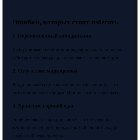
Ошибки, которых стоит избегать
1. Переполненный холодильник
Воздух должен свободно циркулировать. Если полки
забиты, температура распределяется неравномерно.
2. Отсутствие маркировки
Когда положил еду в контейнер и забыл о ней — это
путь к пищевым отходам. Подписывай и ставь дату.
3. Хранение горячей еды
Горячее блюдо в холодильнике — это стресс для
техники и соседних продуктов. Дай еде остыть до
комнатной температуры.