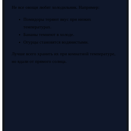
Не все овощи любят холодильник. Например:
Помидоры теряют вкус при низких
температурах.
Бананы темнеют в холоде.
Огурцы становятся водянистыми.
Лучше всего хранить их при комнатной температуре,
но вдали от прямого солнца.