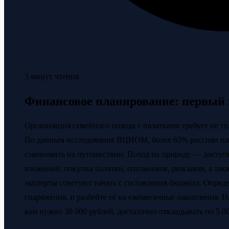
3 минут чтения
Финансовое планирование: первый 
Организация семейного похода с палатками требует не то
По данным исследования ВЦИОМ, более 65% россиян пла
сэкономить на путешествии. Поход на природу — доступн
вложений: покупка палатки, спальников, рюкзаков, а так
эксперты советуют начать с составления бюджета. Опре
снаряжения, и разбейте её на ежемесячные накопления. Н
вам нужно 30 000 рублей, достаточно откладывать по 5 00