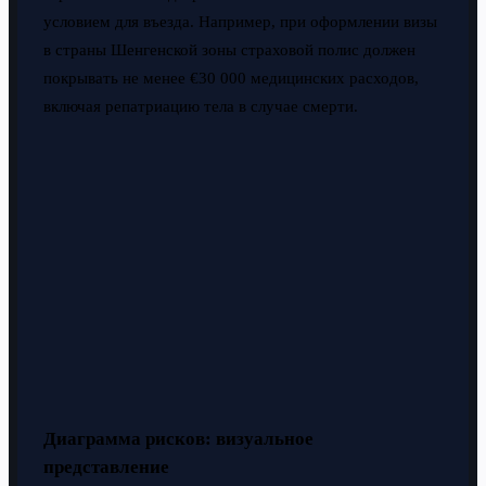
условием для въезда. Например, при оформлении визы
в страны Шенгенской зоны страховой полис должен
покрывать не менее €30 000 медицинских расходов,
включая репатриацию тела в случае смерти.
Диаграмма рисков: визуальное
представление