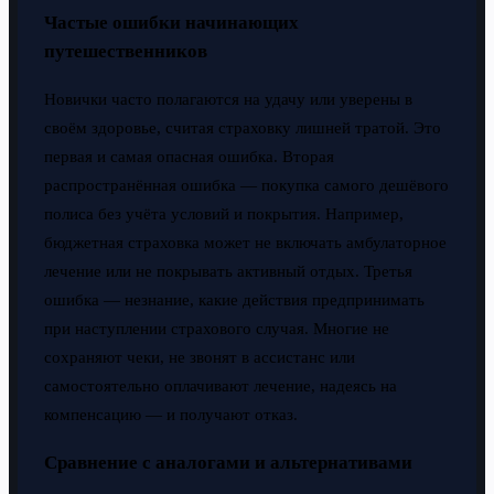
Частые ошибки начинающих
путешественников
Новички часто полагаются на удачу или уверены в
своём здоровье, считая страховку лишней тратой. Это
первая и самая опасная ошибка. Вторая
распространённая ошибка — покупка самого дешёвого
полиса без учёта условий и покрытия. Например,
бюджетная страховка может не включать амбулаторное
лечение или не покрывать активный отдых. Третья
ошибка — незнание, какие действия предпринимать
при наступлении страхового случая. Многие не
сохраняют чеки, не звонят в ассистанс или
самостоятельно оплачивают лечение, надеясь на
компенсацию — и получают отказ.
Сравнение с аналогами и альтернативами