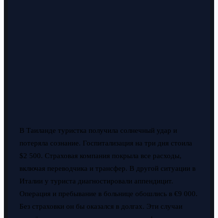
В Таиланде туристка получила солнечный удар и
потеряла сознание. Госпитализация на три дня стоила
$2 500. Страховая компания покрыла все расходы,
включая переводчика и трансфер. В другой ситуации в
Италии у туриста диагностировали аппендицит.
Операция и пребывание в больнице обошлись в €9 000.
Без страховки он бы оказался в долгах. Эти случаи