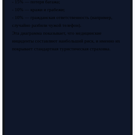
- 15% — потеря багажа;
- 10% — кражи и грабежи;
- 10% — гражданская ответственность (например,
случайно разбили чужой телефон).
Эта диаграмма показывает, что медицинские
инциденты составляют наибольший риск, и именно их
покрывает стандартная туристическая страховка.