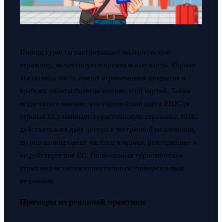
Иногда туристы рассчитывают на банковскую
страховку, включённую в премиальные карты. Однако
эти полисы часто имеют ограниченное покрытие и
требуют оплаты билетов именно этой картой. Также
встречается мнение, что европейская карта EHIC (в
странах ЕС) заменяет туристическую страховку. EHIC
действительно даёт доступ к экстренной медпомощи,
но она не покрывает частные клиники, репатриацию и
не действует вне ЕС. Полноценная туристическая
страховка остаётся единственным универсальным
решением.
Примеры из реальной практики