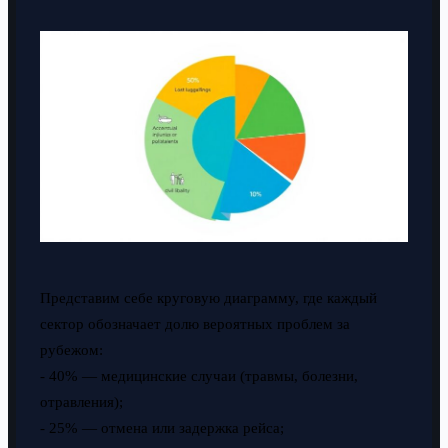
Представим себе круговую диаграмму, где каждый
сектор обозначает долю вероятных проблем за
рубежом:
- 40% — медицинские случаи (травмы, болезни,
отравления);
- 25% — отмена или задержка рейса;