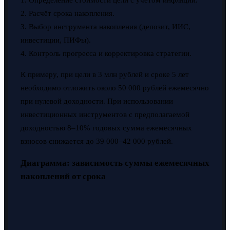
1. Определение стоимости цели с учётом инфляции.
2. Расчёт срока накопления.
3. Выбор инструмента накопления (депозит, ИИС,
инвестиции, ПИФы).
4. Контроль прогресса и корректировка стратегии.
К примеру, при цели в 3 млн рублей и сроке 5 лет
необходимо отложить около 50 000 рублей ежемесячно
при нулевой доходности. При использовании
инвестиционных инструментов с предполагаемой
доходностью 8–10% годовых сумма ежемесячных
взносов снижается до 39 000–42 000 рублей.
Диаграмма: зависимость суммы ежемесячных
накоплений от срока