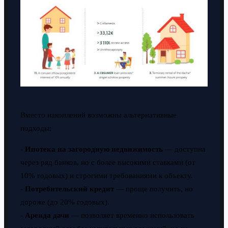
Вместо накоплений возможны альтернативные
подходы:
-
Ипотека на загородную недвижимость
— доступна
через ряд банков, но с более высокими ставками (от
10% годовых) и строгими требованиями к объекту.
-
Потребительский кредит
— проще получить, но
дороже (до 20% годовых).
-
Аренда дачи
— позволяет временно использовать