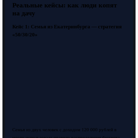
Реальные кейсы: как люди копят
на дачу
Кейс 1: Семья из Екатеринбурга — стратегия
«50/30/20»
Семья из двух человек с доходом 120 000 рублей в
месяц использовала правило распределения бюджета