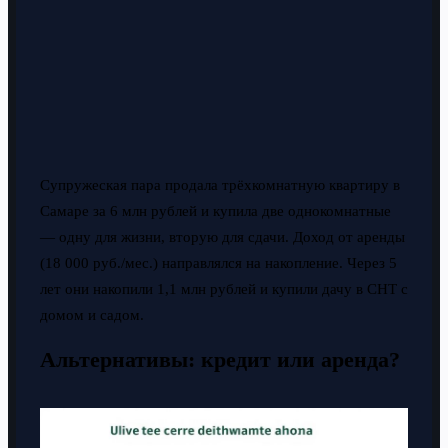
Супружеская пара продала трёхкомнатную квартиру в
Самаре за 6 млн рублей и купила две однокомнатные
— одну для жизни, вторую для сдачи. Доход от аренды
(18 000 руб./мес.) направлялся на накопление. Через 5
лет они накопили 1,1 млн рублей и купили дачу в СНТ с
домом и садом.
Альтернативы: кредит или аренда?