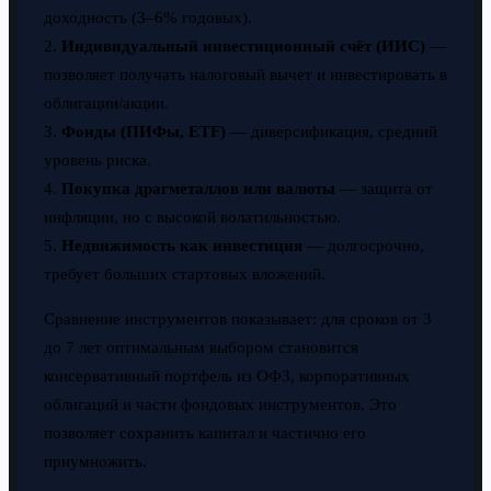
доходность (3–6% годовых).
2.
Индивидуальный инвестиционный счёт (ИИС)
—
позволяет получать налоговый вычет и инвестировать в
облигации/акции.
3.
Фонды (ПИФы, ETF)
— диверсификация, средний
уровень риска.
4.
Покупка драгметаллов или валюты
— защита от
инфляции, но с высокой волатильностью.
5.
Недвижимость как инвестиция
— долгосрочно,
требует больших стартовых вложений.
Сравнение инструментов показывает: для сроков от 3
до 7 лет оптимальным выбором становится
консервативный портфель из ОФЗ, корпоративных
облигаций и части фондовых инструментов. Это
позволяет сохранить капитал и частично его
приумножить.