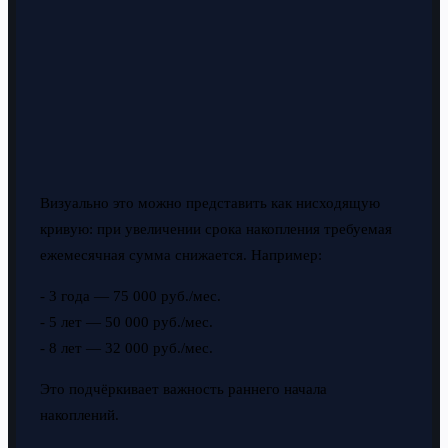
Визуально это можно представить как нисходящую
кривую: при увеличении срока накопления требуемая
ежемесячная сумма снижается. Например:
- 3 года — 75 000 руб./мес.
- 5 лет — 50 000 руб./мес.
- 8 лет — 32 000 руб./мес.
Это подчёркивает важность раннего начала
накоплений.