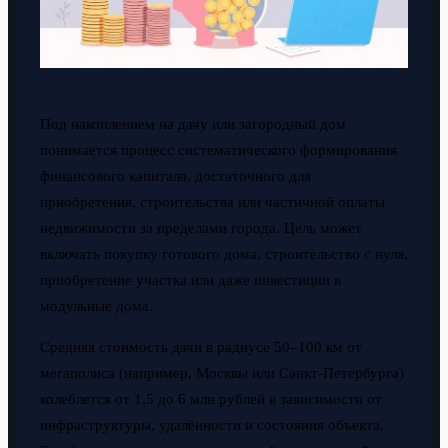
Под накоплением на дачу или загородный дом
понимается процесс систематического формирования
финансового капитала, достаточного для
приобретения, строительства или частичной оплаты
недвижимости за пределами города. Цель может
включать покупку готового дома, строительство с нуля,
приобретение участка или даже инвестиции в
модульные дома.
Средняя стоимость дачи в радиусе 50–100 км от
мегаполиса (например, Москвы или Санкт-Петербурга)
колеблется от 1,5 до 6 млн рублей в зависимости от
инфраструктуры, удалённости и состояния объекта.