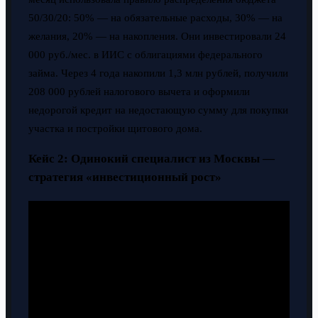
50/30/20: 50% — на обязательные расходы, 30% — на
желания, 20% — на накопления. Они инвестировали 24
000 руб./мес. в ИИС с облигациями федерального
займа. Через 4 года накопили 1,3 млн рублей, получили
208 000 рублей налогового вычета и оформили
недорогой кредит на недостающую сумму для покупки
участка и постройки щитового дома.
Кейс 2: Одинокий специалист из Москвы —
стратегия «инвестиционный рост»