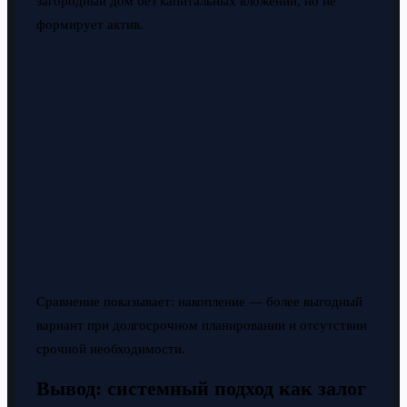
загородный дом без капитальных вложений, но не
формирует актив.
Сравнение показывает: накопление — более выгодный
вариант при долгосрочном планировании и отсутствии
срочной необходимости.
Вывод: системный подход как залог