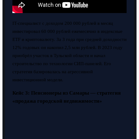
IT-специалист с доходом 200 000 рублей в месяц
инвестировал 60 000 рублей ежемесячно в индексные
ETF и криптовалюту. За 3 года при средней доходности
12% годовых он накопил 2,5 млн рублей. В 2023 году
приобрёл участок в Тульской области и начал
строительство по технологии СИП-панелей. Его
стратегия базировалась на агрессивной
инвестиционной модели.
Кейс 3: Пенсионеры из Самары — стратегия
«продажа городской недвижимости»