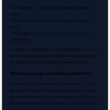
- Раз в неделю — короткое обсуждение бюджета и
планов.
- Раз в месяц — анализ расходов и корректировка
целей.
- Раз в квартал — обсуждение крупных покупок и
инвестиций.
Сделайте это привычкой, а не обязанностью. Пусть это
будет неформальный ужин, прогулка или даже вечер
настольных игр с обсуждением финансовых тем.
Финансы как семейная ценность
В конечном счете, финансовая грамотность — это не
про деньги. Это про осознанность, уважение к труду,
умение планировать и брать ответственность. Когда
вся семья вовлечена в этот процесс, это формирует не
только устойчивость к кризисам, но и укрепляет связи