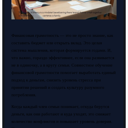
Финансовая грамотность — это не просто знание, как
составить бюджет или открыть вклад. Это целая
система мышления, которая формируется годами. И,
что важно, гораздо эффективнее, если она развивается
не в одиночку, а в кругу семьи. Совместное обучение
финансовой грамотности помогает выработать единый
подход к деньгам, снизить уровень стресса при
принятии решений и создать культуру разумного
потребления.
Когда каждый член семьи понимает, откуда берутся
деньги, как они работают и куда уходят, это снижает
количество конфликтов и повышает уровень доверия.