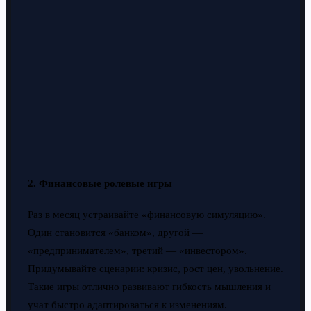
2. Финансовые ролевые игры
Раз в месяц устраивайте «финансовую симуляцию».
Один становится «банком», другой —
«предпринимателем», третий — «инвестором».
Придумывайте сценарии: кризис, рост цен, увольнение.
Такие игры отлично развивают гибкость мышления и
учат быстро адаптироваться к изменениям.