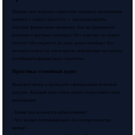
Прежде чем покупать книги или скачивать приложения,
начните с самого простого — проанализируйте
текущие финансовые привычки. Как вы принимаете
решения о крупных покупках? Кто отвечает за оплату
счетов? Обсуждаются ли дома деньги вообще? Без
честного ответа на эти вопросы невозможно построить
устойчивую финансовую стратегию.
Практика: семейный аудит
Выделите вечер и проведите «финансовый мозговой
штурм». Каждый член семьи может подготовить свои
наблюдения:
- Какие траты кажутся избыточными?
- Что можно оптимизировать без потери качества
жизни?