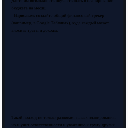
Дайте им возможность поучаствовать в планировании
бюджета на месяц.
-
Взрослым
: создайте общий финансовый трекер
(например, в Google Таблицах), куда каждый может
вносить траты и доходы.
Такой подход не только развивает навык планирования,
но и учит ответственности и уважению к труду других