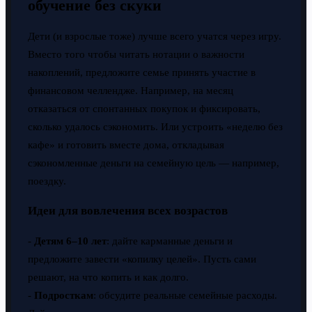
обучение без скуки
Дети (и взрослые тоже) лучше всего учатся через игру.
Вместо того чтобы читать нотации о важности
накоплений, предложите семье принять участие в
финансовом челлендже. Например, на месяц
отказаться от спонтанных покупок и фиксировать,
сколько удалось сэкономить. Или устроить «неделю без
кафе» и готовить вместе дома, откладывая
сэкономленные деньги на семейную цель — например,
поездку.
Идеи для вовлечения всех возрастов
-
Детям 6–10 лет
: дайте карманные деньги и
предложите завести «копилку целей». Пусть сами
решают, на что копить и как долго.
-
Подросткам
: обсудите реальные семейные расходы.