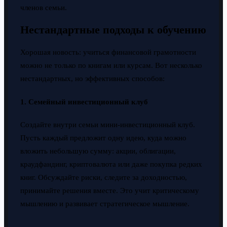
членов семьи.
Нестандартные подходы к обучению
Хорошая новость: учиться финансовой грамотности
можно не только по книгам или курсам. Вот несколько
нестандартных, но эффективных способов:
1. Семейный инвестиционный клуб
Создайте внутри семьи мини-инвестиционный клуб.
Пусть каждый предложит одну идею, куда можно
вложить небольшую сумму: акции, облигации,
краудфандинг, криптовалюта или даже покупка редких
книг. Обсуждайте риски, следите за доходностью,
принимайте решения вместе. Это учит критическому
мышлению и развивает стратегическое мышление.