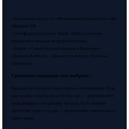
- Бесплатные курсы от «Финансовой грамотности» при
Минфине РФ
- Платформы: Coursera, Stepik, Skillbox (многие
предлагают вводные модули бесплатно)
- Книги: «Самый богатый человек в Вавилоне»
(Джордж Клейсон), «Деньги есть всегда» (Наталья
Смирнова)
Сравнение подходов: что выбрать?
Каждый метод имеет свои плюсы и ограничения. Если
вам нужно собрать средства быстро — комбинируйте
краудфандинг и поддержку фондов. Если лечение
предстоит через год-два — подключайте накопления и
инвестиции.