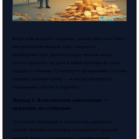
Когда речь заходит о здоровье, деньги перестают быть
абстрактной величиной. Они становятся
необходимостью. Дорогостоящее лечение может
застать врасплох, но даже в такой ситуации не стоит
впадать в отчаяние. Существуют проверенные способы
накопить нужную сумму — и мы рассмотрим их
максимально честно и подробно.
Подход 1: Классическое накопление —
медленно, но стабильно
Это самый очевидный и, казалось бы, надёжный
способ. Человек планомерно откладывает средства
каждый месяц — по принципу «отложи первым