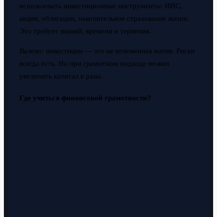
использовать инвестиционные инструменты: ИИС,
акции, облигации, накопительное страхование жизни.
Это требует знаний, времени и терпения.
Важно:
инвестиции — это не мгновенная магия. Риски
всегда есть. Но при грамотном подходе можно
увеличить капитал в разы.
Где учиться финансовой грамотности?