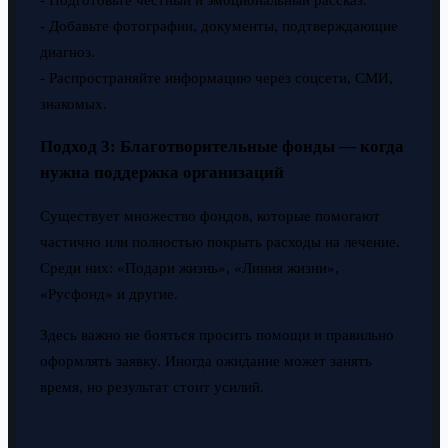
- Добавьте фотографии, документы, подтверждающие
диагноз.
- Распространяйте информацию через соцсети, СМИ,
знакомых.
Подход 3: Благотворительные фонды — когда
нужна поддержка организаций
Существует множество фондов, которые помогают
частично или полностью покрыть расходы на лечение.
Среди них: «Подари жизнь», «Линия жизни»,
«Русфонд» и другие.
Здесь важно не бояться просить помощи и правильно
оформлять заявку. Иногда ожидание может занять
время, но результат стоит усилий.