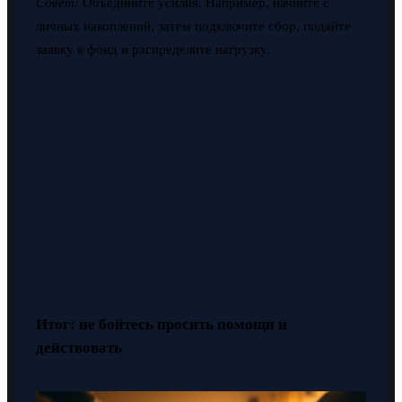
Совет:
Объедините усилия. Например, начните с
личных накоплений, затем подключите сбор, подайте
заявку в фонд и распределите нагрузку.
Итог: не бойтесь просить помощи и
действовать