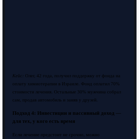
Кейс:
Олег, 42 года, получил поддержку от фонда на
оплату химиотерапии в Израиле. Фонд оплатил 70%
стоимости лечения. Остальные 30% мужчина собрал
сам, продав автомобиль и заняв у друзей.
Подход 4: Инвестиции и пассивный доход —
для тех, у кого есть время
Если лечение предстоит не срочно, можно