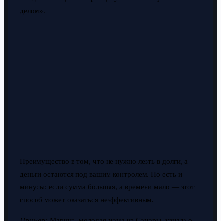
делом».
Преимущество в том, что не нужно лезть в долги, а
деньги остаются под вашим контролем. Но есть и
минусы: если сумма большая, а времени мало — этот
способ может оказаться неэффективным.
Пример:
Марина, молодая мама из Самары, узнала о