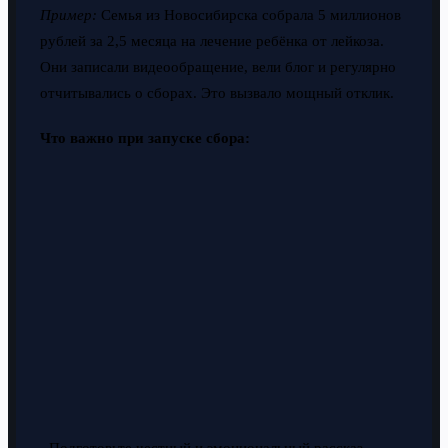
Пример:
Семья из Новосибирска собрала 5 миллионов
рублей за 2,5 месяца на лечение ребёнка от лейкоза.
Они записали видеообращение, вели блог и регулярно
отчитывались о сборах. Это вызвало мощный отклик.
Что важно при запуске сбора:
- Подготовьте честный и эмоциональный рассказ.