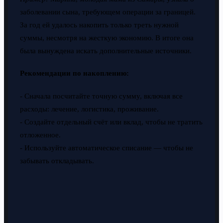
заболевании сына, требующем операции за границей.
За год ей удалось накопить только треть нужной
суммы, несмотря на жесткую экономию. В итоге она
была вынуждена искать дополнительные источники.
Рекомендации по накоплению:
- Сначала посчитайте точную сумму, включая все
расходы: лечение, логистика, проживание.
- Создайте отдельный счёт или вклад, чтобы не тратить
отложенное.
- Используйте автоматическое списание — чтобы не
забывать откладывать.