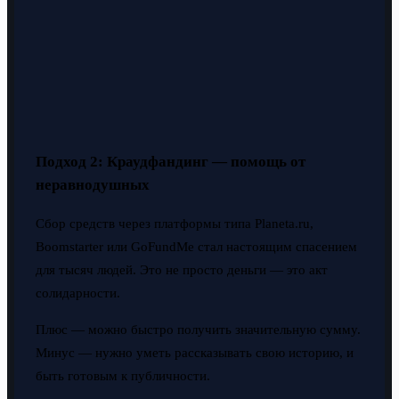
Подход 2: Краудфандинг — помощь от
неравнодушных
Сбор средств через платформы типа Planeta.ru,
Boomstarter или GoFundMe стал настоящим спасением
для тысяч людей. Это не просто деньги — это акт
солидарности.
Плюс — можно быстро получить значительную сумму.
Минус — нужно уметь рассказывать свою историю, и
быть готовым к публичности.