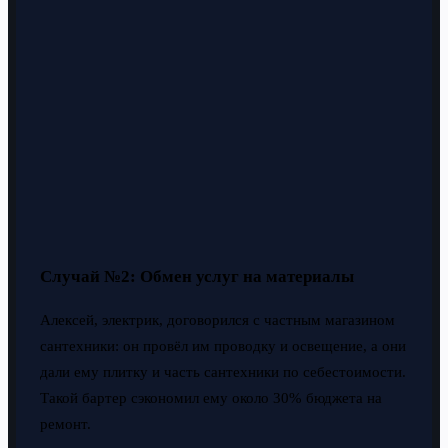
Случай №2: Обмен услуг на материалы
Алексей, электрик, договорился с частным магазином
сантехники: он провёл им проводку и освещение, а они
дали ему плитку и часть сантехники по себестоимости.
Такой бартер сэкономил ему около 30% бюджета на
ремонт.