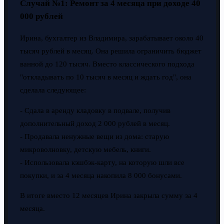
Случай №1: Ремонт за 4 месяца при доходе 40
000 рублей
Ирина, бухгалтер из Владимира, зарабатывает около 40
тысяч рублей в месяц. Она решила ограничить бюджет
ванной до 120 тысяч. Вместо классического подхода
"откладывать по 10 тысяч в месяц и ждать год", она
сделала следующее:
- Сдала в аренду кладовку в подвале, получив
дополнительный доход 2 000 рублей в месяц.
- Продавала ненужные вещи из дома: старую
микроволновку, детскую мебель, книги.
- Использовала кэшбэк-карту, на которую шли все
покупки, и за 4 месяца накопила 8 000 бонусами.
В итоге вместо 12 месяцев Ирина закрыла сумму за 4
месяца.