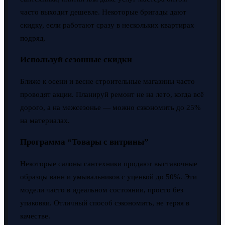
часто выходит дешевле. Некоторые бригады дают
скидку, если работают сразу в нескольких квартирах
подряд.
Используй сезонные скидки
Ближе к осени и весне строительные магазины часто
проводят акции. Планируй ремонт не на лето, когда всё
дорого, а на межсезонье — можно сэкономить до 25%
на материалах.
Программа “Товары с витрины”
Некоторые салоны сантехники продают выставочные
образцы ванн и умывальников с уценкой до 50%. Эти
модели часто в идеальном состоянии, просто без
упаковки. Отличный способ сэкономить, не теряя в
качестве.