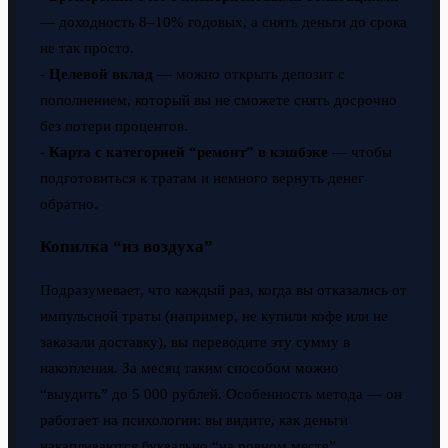
— доходность 8–10% годовых, а снять деньги до срока
не так просто.
-
Целевой вклад
— можно открыть депозит с
пополнением, который вы не сможете снять досрочно
без потери процентов.
-
Карта с категорией “ремонт” в кэшбэке
— чтобы
подготовиться к тратам и немного вернуть денег
обратно.
Копилка “из воздуха”
Подразумевает, что каждый раз, когда вы отказались от
импульсной траты (например, не купили кофе или не
заказали доставку), вы переводите эту сумму в
накопления. За месяц таким способом можно
“выудить” до 5 000 рублей. Особенность метода — он
работает на психологии: вы видите, как деньги
накапливаются буквально “на ровном месте”.