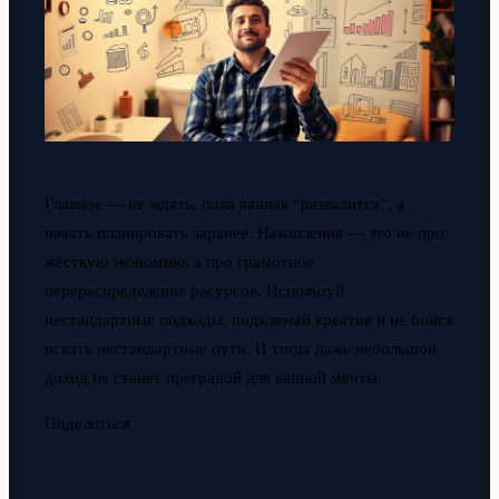
Главное — не ждать, пока ванная “развалится”, а
начать планировать заранее. Накопления — это не про
жёсткую экономию, а про грамотное
перераспределение ресурсов. Используй
нестандартные подходы, подключай креатив и не бойся
искать нестандартные пути. И тогда даже небольшой
доход не станет преградой для ванной мечты.
Поделиться