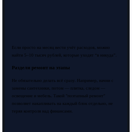
Если просто на месяц вести учёт расходов, можно
найти 5–10 тысяч рублей, которые уходят “в никуда”.
Раздели ремонт на этапы
Не обязательно делать всё сразу. Например, начни с
замены сантехники, потом — плитка, следом —
освещение и мебель. Такой "поэтапный ремонт"
позволяет накапливать на каждый блок отдельно, не
теряя контроля над финансами.