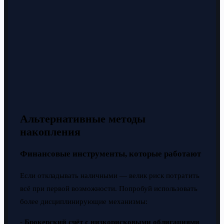
Альтернативные методы
накопления
Финансовые инструменты, которые работают
Если откладывать наличными — велик риск потратить
всё при первой возможности. Попробуй использовать
более дисциплинирующие механизмы:
-
Брокерский счёт с низкорисковыми облигациями