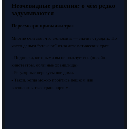
Неочевидные решения: о чём редко
задумываются
Пересмотри привычки трат
Многие считают, что экономить — значит страдать. Но
часто деньги “утекают” из-за автоматических трат:
- Подписки, которыми вы не пользуетесь (онлайн-
кинотеатры, облачные хранилища).
- Регулярные перекусы вне дома.
- Такси, когда можно пройтись пешком или
воспользоваться транспортом.