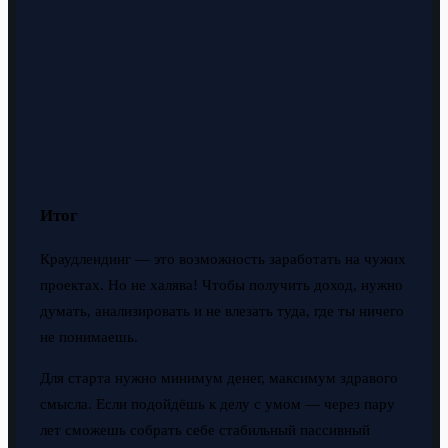
Итог
Краудлендинг — это возможность заработать на чужих
проектах. Но не халява! Чтобы получить доход, нужно
думать, анализировать и не влезать туда, где ты ничего
не понимаешь.
Для старта нужно минимум денег, максимум здравого
смысла. Если подойдёшь к делу с умом — через пару
лет сможешь собрать себе стабильный пассивный