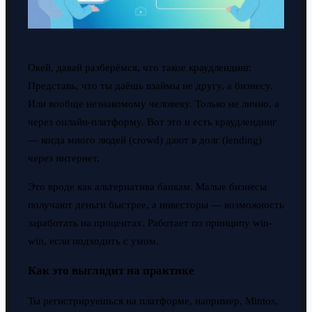
Окей, давай разберёмся, что такое краудлендинг.
Представь, что ты даёшь взаймы не другу, а бизнесу.
Или вообще незнакомому человеку. Только не лично, а
через онлайн-платформу. Вот это и есть краудлендинг
— когда много людей (crowd) дают в долг (lending)
через интернет.
Это вроде как альтернатива банкам. Малые бизнесы
получают деньги быстрее, а инвесторы — возможность
заработать на процентах. Работает по принципу win-
win, если подходить с умом.
Как это выглядит на практике
Ты регистрируешься на платформе, например, Mintos,