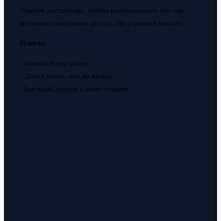
Плюсов достаточно, чтобы рассматривать его как
источник пассивного дохода. Но и рисков хватает.
Плюсы:
- Низкий порог входа
- Доход выше, чем на вкладе
- Быстрый доступ к инвестициям