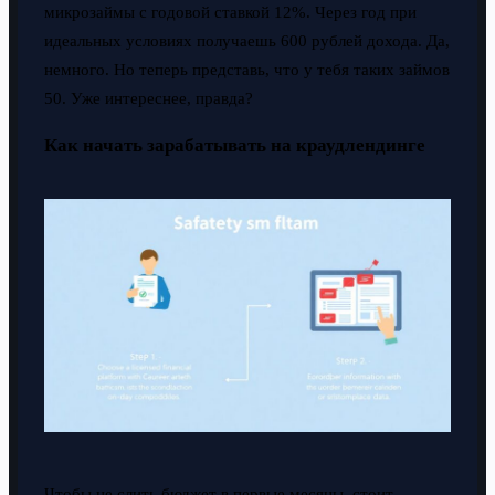
микрозаймы с годовой ставкой 12%. Через год при
идеальных условиях получаешь 600 рублей дохода. Да,
немного. Но теперь представь, что у тебя таких займов
50. Уже интереснее, правда?
Как начать зарабатывать на краудлендинге
Чтобы не слить бюджет в первые месяцы, стоит