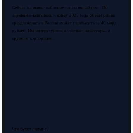
Сейчас на рынке наблюдается активный рост. По
оценкам аналитиков, к концу 2025 года объём рынка
краудлендинга в России может перевалить за 40 млрд
рублей. Им интересуются и частные инвесторы, и
крупные корпорации.
Что будет дальше?