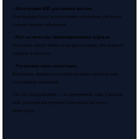
-
Интеграция ИИ для оценки рисков
Платформы будут использовать алгоритмы для более
точной оценки заёмщиков.
-
Рост количества лицензированных игроков
На рынок зайдут банки и профучастники, что повысит
доверие к системе.
-
Улучшение прав инвесторов
Возможно, появятся государственные гарантии или
страхование вложений.
Так что краудлендинг — не временный хайп, а вполне
себе рабочий инструмент в арсенале частного
инвестора.