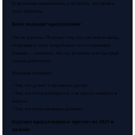
Если хочешь зарабатывать, а не терять, постарайся
этого избежать.
Кому подходит краудлендинг
Это не игрушка. Подходит тем, кто уже освоил вклад,
облигации и хочет попробовать что-то новенькое.
Главное — понимать, что это не казино и не быстрый
способ разбогатеть.
Идеально подойдёт:
- Тем, кто думает о пассивном доходе
- Тем, кто готов разобраться, а не просто «вкинуть и
забыть»
- Тем, кто готов рисковать разумно
Будущее краудлендинга: прогноз на 2025 и
дальше