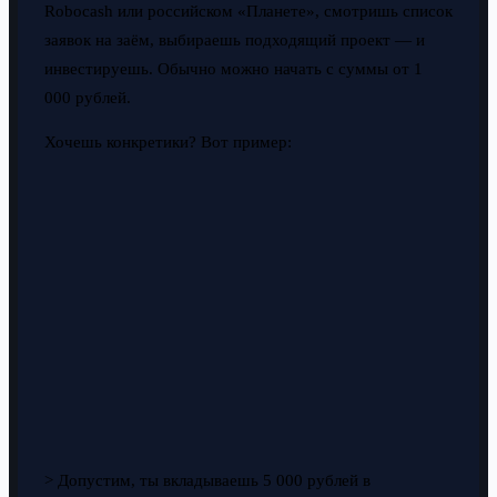
Robocash или российском «Планете», смотришь список
заявок на заём, выбираешь подходящий проект — и
инвестируешь. Обычно можно начать с суммы от 1
000 рублей.
Хочешь конкретики? Вот пример:
> Допустим, ты вкладываешь 5 000 рублей в