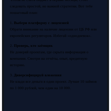
следовать простой, но важной стратегии. Вот тебе
пошаговый план:
1.
Выбери платформу с лицензией
Обрати внимание на наличие лицензии от ЦБ РФ или
европейских регуляторов. Избегай «однодневок».
2.
Проверь, кто заёмщик
Не доверяй проектам, где скрыта информация о
компании. Смотри на отчёты, опыт, кредитную
историю.
3.
Диверсифицируй вложения
Не клади все деньги в один проект. Лучше 10 займов
по 1 000 рублей, чем один на 10 000.