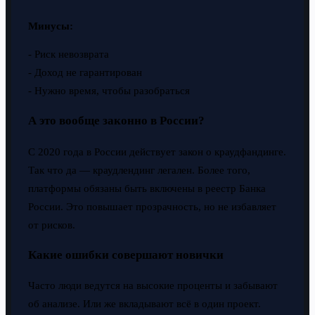
Минусы:
- Риск невозврата
- Доход не гарантирован
- Нужно время, чтобы разобраться
А это вообще законно в России?
С 2020 года в России действует закон о краудфандинге.
Так что да — краудлендинг легален. Более того,
платформы обязаны быть включены в реестр Банка
России. Это повышает прозрачность, но не избавляет
от рисков.
Какие ошибки совершают новички
Часто люди ведутся на высокие проценты и забывают
об анализе. Или же вкладывают всё в один проект.