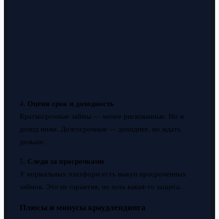
4.
Оцени срок и доходность
Краткосрочные займы — менее рискованные. Но и
доход ниже. Долгосрочные — доходнее, но ждать
дольше.
5.
Следи за просрочками
У нормальных платформ есть выкуп просроченных
займов. Это не гарантия, но хоть какая-то защита.
Плюсы и минусы краудлендинга