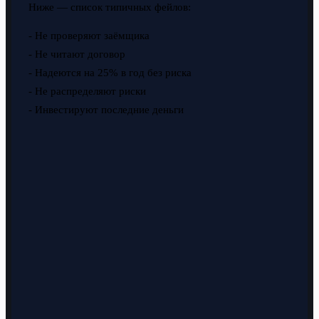
Ниже — список типичных фейлов:
- Не проверяют заёмщика
- Не читают договор
- Надеются на 25% в год без риска
- Не распределяют риски
- Инвестируют последние деньги