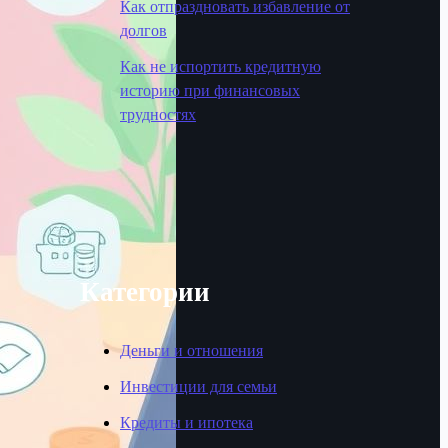
Как отпраздновать избавление от
долгов
Как не испортить кредитную
историю при финансовых
трудностях
Категории
Деньги и отношения
Инвестиции для семьи
Кредиты и ипотека