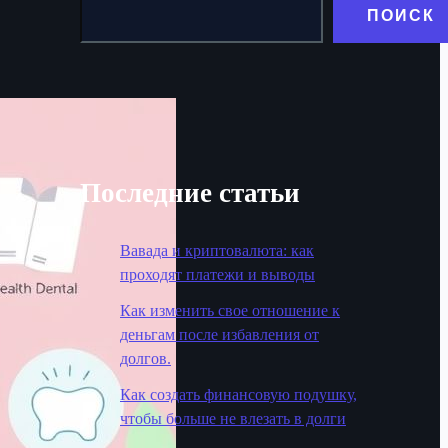
ПОИСК
Последние статьи
Вавада и криптовалюта: как
проходят платежи и выводы
Как изменить свое отношение к
деньгам после избавления от
долгов.
Как создать финансовую подушку,
чтобы больше не влезать в долги