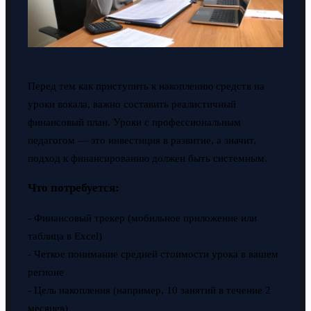
Перед тем как приступить к накоплению средств на
уроки вокала, важно составить реалистичный
финансовый план. Уроки с профессиональным
педагогом — это инвестиция в развитие, а значит,
подход к финансированию должен быть системным.
Что потребуется:
- Финансовый трекер (мобильное приложение или
таблица в Excel)
- Четкое понимание средней стоимости урока в вашем
регионе
- Цель накопления (например, 10 занятий в течение 2
месяцев)