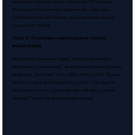
ненужные подписки могут съедать до 20% дохода.
Используйте бесплатные приложения, такие как
CoinKeeper или Zen-Money, чтобы наглядно видеть,
куда уходят деньги.
Этап 2: Установка ежемесячной суммы
накоплений
Определите реальную сумму, которую вы можете
откладывать ежемесячно, не нарушая базовый уровень
комфорта. Это может быть 1000–3000 рублей. Важно,
чтобы это была фиксированная сумма — вы будете
откладывать ее на отдельный счёт или виртуальный
"конверт" сразу после получения дохода.