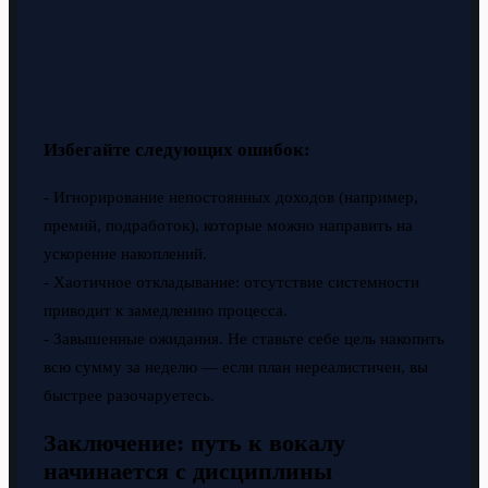
Избегайте следующих ошибок:
- Игнорирование непостоянных доходов (например,
премий, подработок), которые можно направить на
ускорение накоплений.
- Хаотичное откладывание: отсутствие системности
приводит к замедлению процесса.
- Завышенные ожидания. Не ставьте себе цель накопить
всю сумму за неделю — если план нереалистичен, вы
быстрее разочаруетесь.
Заключение: путь к вокалу
начинается с дисциплины