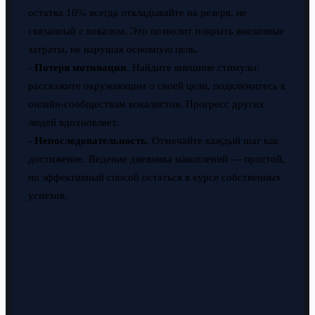
остатка 10% всегда откладывайте на резерв, не
связанный с вокалом. Это позволит покрыть внезапные
затраты, не нарушая основную цель.
-
Потеря мотивации.
Найдите внешние стимулы:
расскажите окружающим о своей цели, подключитесь к
онлайн-сообществам вокалистов. Прогресс других
людей вдохновляет.
-
Непоследовательность.
Отмечайте каждый шаг как
достижение. Ведение дневника накоплений — простой,
но эффективный способ остаться в курсе собственных
успехов.