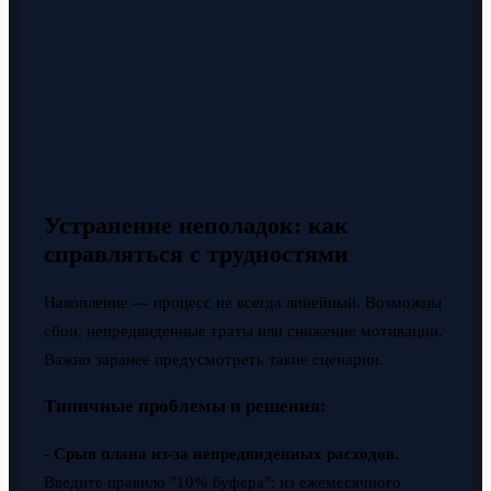
Устранение неполадок: как
справляться с трудностями
Накопление — процесс не всегда линейный. Возможны
сбои, непредвиденные траты или снижение мотивации.
Важно заранее предусмотреть такие сценарии.
Типичные проблемы и решения:
-
Срыв плана из-за непредвиденных расходов.
Введите правило "10% буфера": из ежемесячного