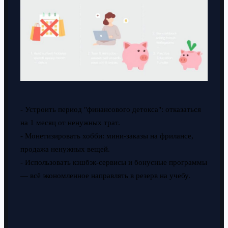
- Устроить период "финансового детокса": отказаться
на 1 месяц от ненужных трат.
- Монетизировать хобби: мини-заказы на фрилансе,
продажа ненужных вещей.
- Использовать кэшбэк-сервисы и бонусные программы
— всё экономленное направлять в резерв на учебу.