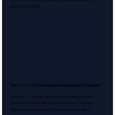
процесс на этапы.
Этап 1: Учет расходов и выявление резервов
Первые 1–2 недели посвятите отслеживанию всех
расходов. Многие люди недооценивают "текучку"
бюджета: кофе навынос, спонтанные покупки и