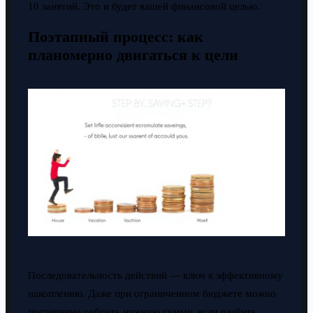
10 занятий. Это и будет вашей финансовой целью.
Поэтапный процесс: как
планомерно двигаться к цели
Последовательность действий — ключ к эффективному
накоплению. Даже при ограниченном бюджете можно
постепенно собрать нужную сумму, если разбить