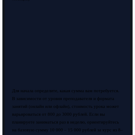
Для начала определите, какая сумма вам потребуется.
В зависимости от уровня преподавателя и формата
занятий (онлайн или офлайн), стоимость урока может
варьироваться от 800 до 3000 рублей. Если вы
планируете заниматься раз в неделю, ориентируйтесь
на базовую сумму 10 000 – 15 000 рублей за курс из 8–