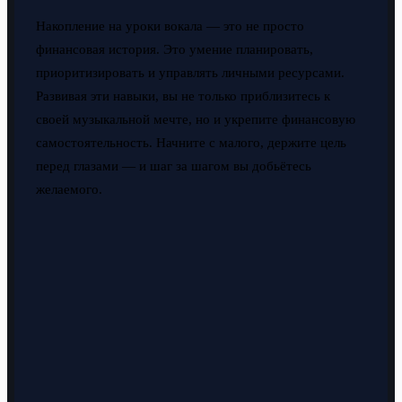
Накопление на уроки вокала — это не просто
финансовая история. Это умение планировать,
приоритизировать и управлять личными ресурсами.
Развивая эти навыки, вы не только приблизитесь к
своей музыкальной мечте, но и укрепите финансовую
самостоятельность. Начните с малого, держите цель
перед глазами — и шаг за шагом вы добьётесь
желаемого.