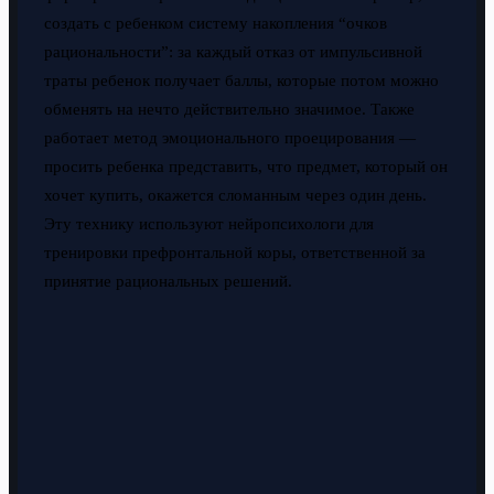
создать с ребенком систему накопления “очков
рациональности”: за каждый отказ от импульсивной
траты ребенок получает баллы, которые потом можно
обменять на нечто действительно значимое. Также
работает метод эмоционального проецирования —
просить ребенка представить, что предмет, который он
хочет купить, окажется сломанным через один день.
Эту технику используют нейропсихологи для
тренировки префронтальной коры, ответственной за
принятие рациональных решений.