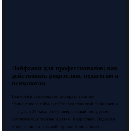
Лайфхаки для профессионалов: как
действовать родителям, педагогам и
психологам
Психологи рекомендуют внедрять технику
“финансового тайм-аута”: перед покупкой любой вещи
— пауза в 24 часа. Это универсальный инструмент
самоконтроля полезен и детям, и взрослым. Педагоги
могут использовать кейс-уроки: моделировать