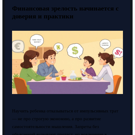
Финансовая зрелость начинается с
доверия и практики
Научить ребенка отказываться от импульсивных трат
— не про строгую экономию, а про развитие
самостоятельности мышления. Запреты без
объяснений вызывают протест, но вовлечение в