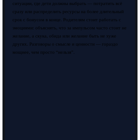
ситуации, где дети должны выбрать — потратить всё
сразу или распределить ресурсы на более длительный
срок с бонусом в конце. Родителям стоит работать с
эмоциями: объяснять, что за импульсом часто стоит не
желание, а скука, обида или желание быть не хуже
других. Разговоры о смысле и ценности — гораздо
мощнее, чем просто “нельзя”.