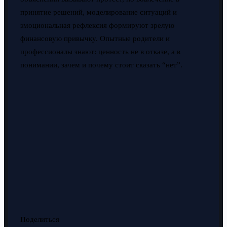
принятие решений, моделирование ситуаций и
эмоциональная рефлексия формируют зрелую
финансовую привычку. Опытные родители и
профессионалы знают: ценность не в отказе, а в
понимании, зачем и почему стоит сказать “нет”.
Поделиться