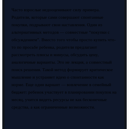
Часто взрослые недооценивают силу примера.
Родители, которые сами совершают спонтанные
покупки, подрывают свои наставления. Один из
альтернативных методов — совместные “покупки с
обсуждением”. Вместо того чтобы просто купить что-
то по просьбе ребенка, родители предлагают
рассмотреть плюсы и минусы, обсудить цену,
аналогичные варианты. Это не лекция, а совместный
поиск решения. Такой метод формирует критическое
мышление и устраняет идею о спонтанности как
норме. Еще один вариант — вовлечение в семейный
бюджет: ребенок участвует в планировании покупок на
месяц, учится видеть ресурсы не как бесконечные
средства, а как ограниченные возможности.