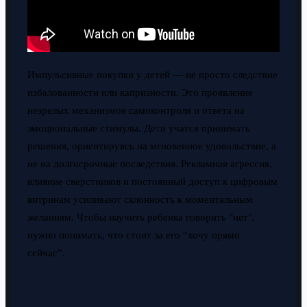
Импульсивные покупки у детей — не просто следствие
избалованности или капризности. Это проявление
незрелых механизмов самоконтроля и ответа на
эмоциональные стимулы. Дети учатся принимать
решения, ориентируясь на мгновенное удовольствие, а
не на долгосрочные последствия. Рекламная агрессия,
влияние сверстников и постоянный доступ к цифровым
витринам усиливают склонность к моментальным
желаниям. Чтобы научить ребенка говорить "нет",
нужно понимать, что стоит за его “хочу прямо
сейчас”.