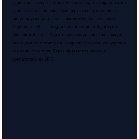
записывать все, что она хочет купить, и возвращаться к
записям через неделю. Уже через месяц количество
покупок уменьшилось: желания теряли актуальность.
Еще один кейс — подросток, получивший доступ к
банковской карте. Родители ввели условие: за каждую
необдуманную трату он возвращает сумму из будущих
карманных выплат. Через три месяца расходы
сократились на 60%.