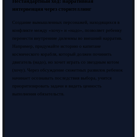
Нестандартный ход: нарративная
интервенция через сторителлинг
Создание вымышленных персонажей, находящихся в
конфликте между «хочу» и «надо», позволяет ребенку
перенести внутренние дилеммы во внешний нарратив.
Например, придумайте историю о капитане
космического корабля, который должен починить
двигатель (надо), но хочет играть со звездным котом
(хочу). Через обсуждение сюжетных развилок ребенок
начинает осознавать последствия выбора, учится
приоритизировать задачи и видеть ценность
выполнения обязательств.