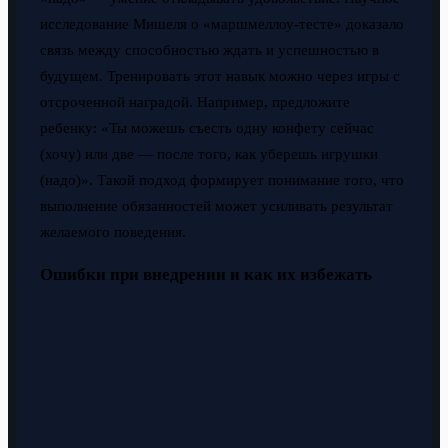
исследование Мишеля о «маршмеллоу-тесте» доказало
связь между способностью ждать и успешностью в
будущем. Тренировать этот навык можно через игры с
отсроченной наградой. Например, предложите
ребенку: «Ты можешь съесть одну конфету сейчас
(хочу) или две — после того, как уберешь игрушки
(надо)». Такой подход формирует понимание того, что
выполнение обязанностей может усиливать результат
желаемого поведения.
Ошибки при внедрении и как их избежать