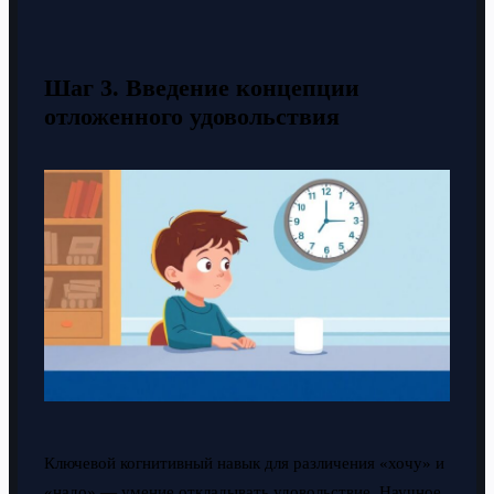
Шаг 3. Введение концепции
отложенного удовольствия
Ключевой когнитивный навык для различения «хочу» и
«надо» — умение откладывать удовольствие. Научное