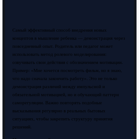
Самый эффективный способ внедрения новых
концептов в мышление ребенка — демонстрация через
повседневный опыт. Родитель или педагог может
использовать метод ролевого моделирования:
озвучивать свои действия с обозначением мотивации.
Пример: «Мне хочется посмотреть фильм, но я знаю,
что надо сначала закончить работу». Это не только
демонстрация различий между импульсной и
обязательной мотивацией, но и обучающий паттерн
саморегуляции. Важно повторять подобные
высказывания регулярно в реальных бытовых
ситуациях, чтобы закрепить структуру принятия
решений.