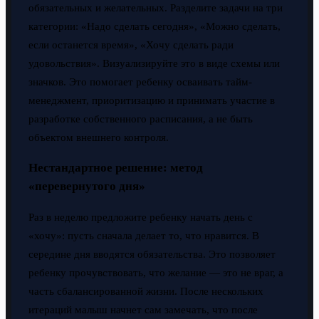
обязательных и желательных. Разделите задачи на три
категории: «Надо сделать сегодня», «Можно сделать,
если останется время», «Хочу сделать ради
удовольствия». Визуализируйте это в виде схемы или
значков. Это помогает ребенку осваивать тайм-
менеджмент, приоритизацию и принимать участие в
разработке собственного расписания, а не быть
объектом внешнего контроля.
Нестандартное решение: метод
«перевернутого дня»
Раз в неделю предложите ребенку начать день с
«хочу»: пусть сначала делает то, что нравится. В
середине дня вводятся обязательства. Это позволяет
ребенку прочувствовать, что желание — это не враг, а
часть сбалансированной жизни. После нескольких
итераций малыш начнет сам замечать, что после