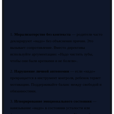
1.
Морализаторство без контекста
— родители часто
декларируют «надо» без объяснения причин. Это
вызывает сопротивление. Вместо директивы
используйте аргументацию: «Надо чистить зубы,
чтобы они были крепкими и не болели».
2.
Нарушение личной автономии
— если «надо»
превращается в инструмент контроля, ребенок теряет
мотивацию. Поддерживайте баланс между свободой и
обязанностями.
3.
Игнорирование эмоционального состояния
—
навязывание «надо» в состоянии усталости или