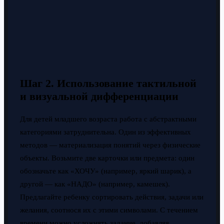
Шаг 2. Использование тактильной
и визуальной дифференциации
Для детей младшего возраста работа с абстрактными
категориями затруднительна. Один из эффективных
методов — материализация понятий через физические
объекты. Возьмите две карточки или предмета: один
обозначьте как «ХОЧУ» (например, яркий шарик), а
другой — как «НАДО» (например, камешек).
Предлагайте ребенку сортировать действия, задачи или
желания, соотнося их с этими символами. С течением
времени можно усложнять задание, добавляя