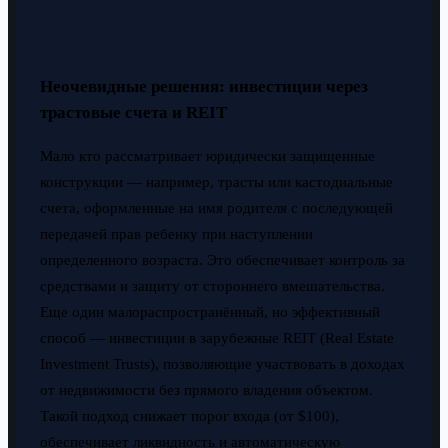
Неочевидные решения: инвестиции через
трастовые счета и REIT
Мало кто рассматривает юридически защищенные
конструкции — например, трасты или кастодиальные
счета, оформленные на имя родителя с последующей
передачей прав ребенку при наступлении
определенного возраста. Это обеспечивает контроль за
средствами и защиту от стороннего вмешательства.
Еще один малораспространённый, но эффективный
способ — инвестиции в зарубежные REIT (Real Estate
Investment Trusts), позволяющие участвовать в доходах
от недвижимости без прямого владения объектом.
Такой подход снижает порог входа (от $100),
обеспечивает ликвидность и автоматическую