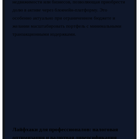
недвижимости или бизнесов, позволяющая приобрести
долю в активе через блокчейн-платформу. Это
особенно актуально при ограниченном бюджете и
желании масштабировать портфель с минимальными
транзакционными издержками.
Лайфхаки для профессионалов: налоговая
оптимизация и валютная диверсификация