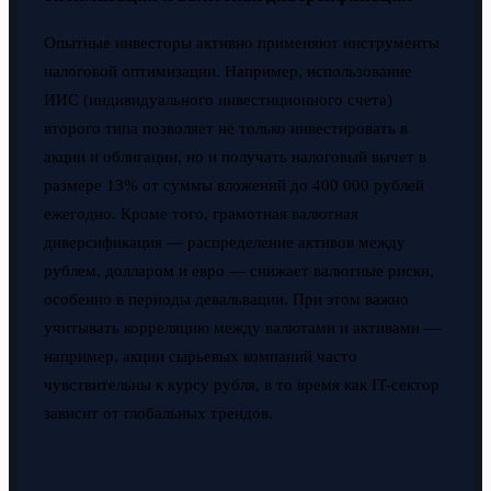
Опытные инвесторы активно применяют инструменты
налоговой оптимизации. Например, использование
ИИС (индивидуального инвестиционного счета)
второго типа позволяет не только инвестировать в
акции и облигации, но и получать налоговый вычет в
размере 13% от суммы вложений до 400 000 рублей
ежегодно. Кроме того, грамотная валютная
диверсификация — распределение активов между
рублем, долларом и евро — снижает валютные риски,
особенно в периоды девальвации. При этом важно
учитывать корреляцию между валютами и активами —
например, акции сырьевых компаний часто
чувствительны к курсу рубля, в то время как IT-сектор
зависит от глобальных трендов.