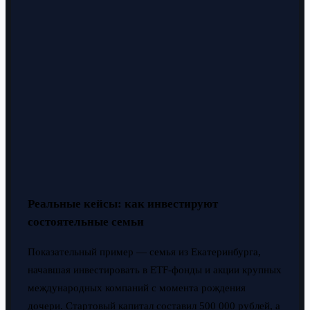
Реальные кейсы: как инвестируют
состоятельные семьи
Показательный пример — семья из Екатеринбурга,
начавшая инвестировать в ETF-фонды и акции крупных
международных компаний с момента рождения
дочери. Стартовый капитал составил 500 000 рублей, а