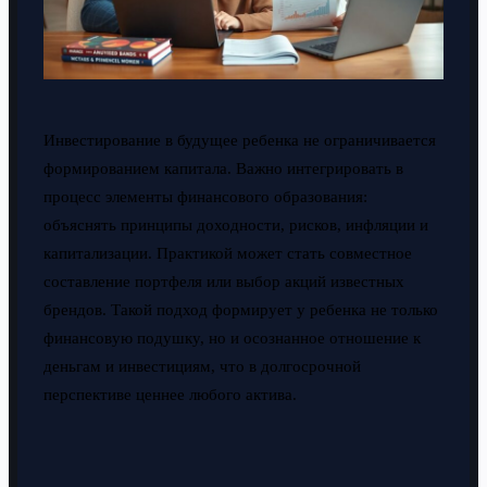
Инвестирование в будущее ребенка не ограничивается
формированием капитала. Важно интегрировать в
процесс элементы финансового образования:
объяснять принципы доходности, рисков, инфляции и
капитализации. Практикой может стать совместное
составление портфеля или выбор акций известных
брендов. Такой подход формирует у ребенка не только
финансовую подушку, но и осознанное отношение к
деньгам и инвестициям, что в долгосрочной
перспективе ценнее любого актива.