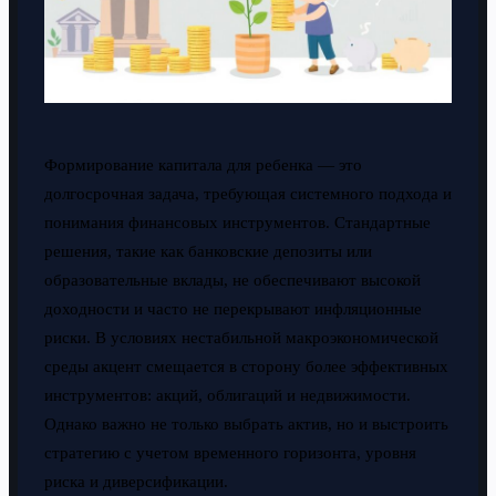
Формирование капитала для ребенка — это
долгосрочная задача, требующая системного подхода и
понимания финансовых инструментов. Стандартные
решения, такие как банковские депозиты или
образовательные вклады, не обеспечивают высокой
доходности и часто не перекрывают инфляционные
риски. В условиях нестабильной макроэкономической
среды акцент смещается в сторону более эффективных
инструментов: акций, облигаций и недвижимости.
Однако важно не только выбрать актив, но и выстроить
стратегию с учетом временного горизонта, уровня
риска и диверсификации.