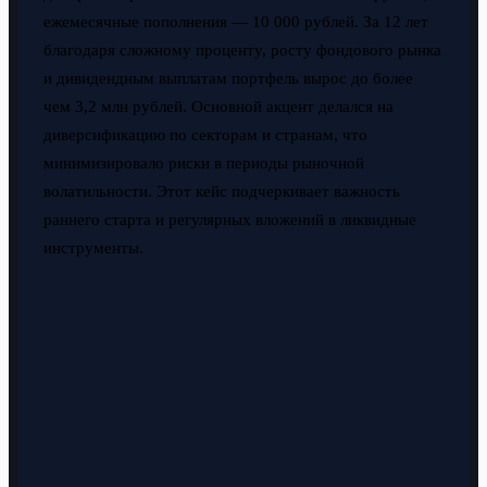
ежемесячные пополнения — 10 000 рублей. За 12 лет
благодаря сложному проценту, росту фондового рынка
и дивидендным выплатам портфель вырос до более
чем 3,2 млн рублей. Основной акцент делался на
диверсификацию по секторам и странам, что
минимизировало риски в периоды рыночной
волатильности. Этот кейс подчеркивает важность
раннего старта и регулярных вложений в ликвидные
инструменты.