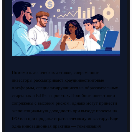
Помимо классических активов, современные
инвесторы рассматривают краудинвестинговые
платформы, специализирующиеся на образовательных
стартапах и EdTech-проектах. Подобные инвестиции
сопряжены с высоким риском, однако могут принести
экспоненциальную доходность при выходе проекта на
IPO или при продаже стратегическому инвестору. Еще
одна инновационная практика — токенизация