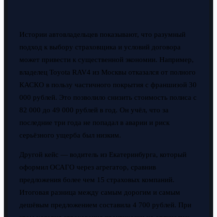
Истории автовладельцев показывают, что разумный
подход к выбору страховщика и условий договора
может привести к существенной экономии. Например,
владелец Toyota RAV4 из Москвы отказался от полного
КАСКО в пользу частичного покрытия с франшизой 30
000 рублей. Это позволило снизить стоимость полиса с
82 000 до 49 000 рублей в год. Он учёл, что за
последние три года не попадал в аварии и риск
серьёзного ущерба был низким.
Другой кейс — водитель из Екатеринбурга, который
оформил ОСАГО через агрегатор, сравнив
предложения более чем 15 страховых компаний.
Итоговая разница между самым дорогим и самым
дешёвым предложением составила 4 700 рублей. При