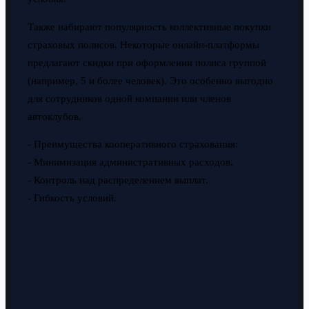
Также набирают популярность коллективные покупки
страховых полисов. Некоторые онлайн-платформы
предлагают скидки при оформлении полиса группой
(например, 5 и более человек). Это особенно выгодно
для сотрудников одной компании или членов
автоклубов.
- Преимущества кооперативного страхования:
- Минимизация административных расходов.
- Контроль над распределением выплат.
- Гибкость условий.