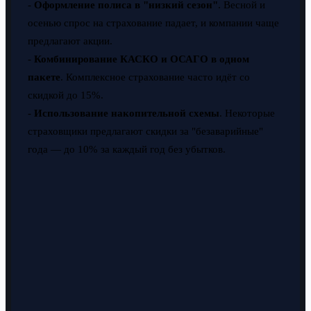
-
Оформление полиса в "низкий сезон"
. Весной и
осенью спрос на страхование падает, и компании чаще
предлагают акции.
-
Комбинирование КАСКО и ОСАГО в одном
пакете
. Комплексное страхование часто идёт со
скидкой до 15%.
-
Использование накопительной схемы
. Некоторые
страховщики предлагают скидки за "безаварийные"
года — до 10% за каждый год без убытков.