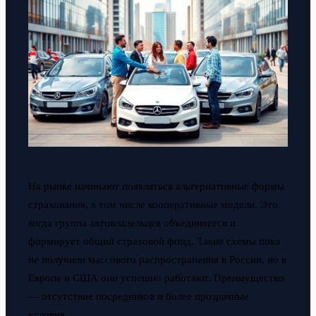
На рынке начинают появляться альтернативные формы
страхования, в том числе кооперативные модели. Это
когда группа автовладельцев объединяется и
формирует общий страховой фонд. Такие схемы пока
не получили массового распространения в России, но в
Европе и США они успешно работают. Преимущество
— отсутствие посредников и более прозрачные
условия.