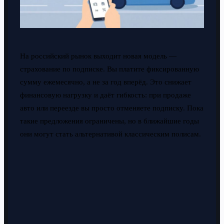
На российский рынок выходит новая модель —
страхование по подписке. Вы платите фиксированную
сумму ежемесячно, а не за год вперёд. Это снижает
финансовую нагрузку и даёт гибкость: при продаже
авто или переезде вы просто отменяете подписку. Пока
такие предложения ограничены, но в ближайшие годы
они могут стать альтернативой классическим полисам.