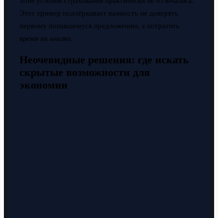
этом условия страхования практически не отличались.
Этот пример подчёркивает важность не доверять
первому попавшемуся предложению, а потратить
время на анализ.
Неочевидные решения: где искать
скрытые возможности для
экономии