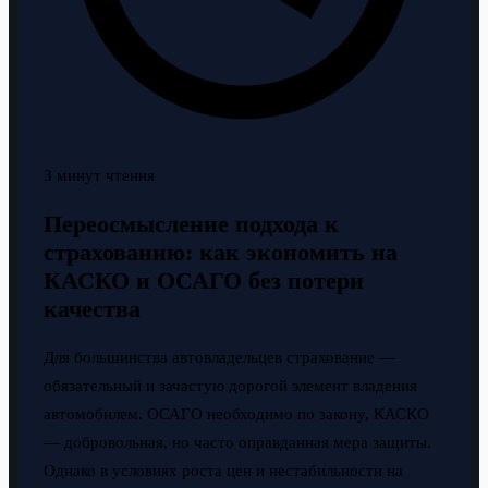
3 минут чтения
Переосмысление подхода к
страхованию: как экономить на
КАСКО и ОСАГО без потери
качества
Для большинства автовладельцев страхование —
обязательный и зачастую дорогой элемент владения
автомобилем. ОСАГО необходимо по закону, КАСКО
— добровольная, но часто оправданная мера защиты.
Однако в условиях роста цен и нестабильности на