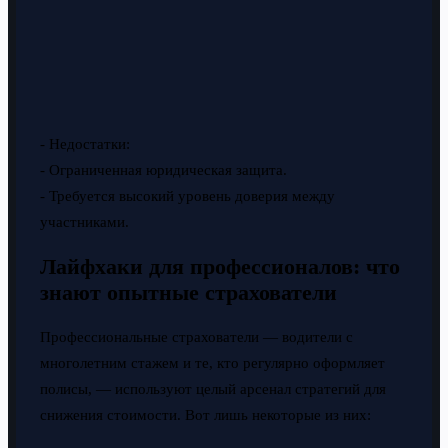
- Недостатки:
- Ограниченная юридическая защита.
- Требуется высокий уровень доверия между
участниками.
Лайфхаки для профессионалов: что
знают опытные страхователи
Профессиональные страхователи — водители с
многолетним стажем и те, кто регулярно оформляет
полисы, — используют целый арсенал стратегий для
снижения стоимости. Вот лишь некоторые из них: