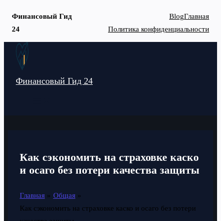
Финансовый Гид
Blog
Главная
24
Политика конфиденциальности
Перейти
к
содержимому
Финансовый Гид 24
MAIN
MENU
Как сэкономить на страховке каско
и осаго без потери качества защиты
Главная
Общая
Как сэкономить на страховке каско и осаго без потери