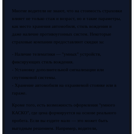
Многие водители не знают, что на стоимость страховки
влияет не только стаж и возраст, но и такие параметры,
как место хранения автомобиля, стиль вождения и
даже наличие противоугонных систем. Некоторые
страховые компании предоставляют скидки за:
- Наличие телематики — "умных" устройств,
фиксирующих стиль вождения.
- Установку дополнительной сигнализации или
спутниковой системы.
- Хранение автомобиля на охраняемой стоянке или в
гараже.
Кроме того, есть возможность оформления "умного
КАСКО", где цена формируется на основе реального
пробега. Если вы ездите мало — это может быть
выгодным решением. Например, водители,