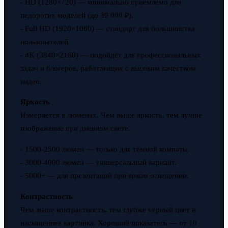
- HD (1280×720) — минимально приемлемо для
недорогих моделей (до 30 000 ₽).
- Full HD (1920×1080) — стандарт для большинства
пользователей.
- 4K (3840×2160) — подойдёт для профессиональных
задач и блогеров, работающих с высоким качеством
видео.
Яркость
Измеряется в люменах. Чем выше яркость, тем лучше
изображение при дневном свете.
- 1500-2500 люмен — только для тёмной комнаты.
- 3000-4000 люмен — универсальный вариант.
- 5000+ — для презентаций при ярком освещении.
Контрастность
Чем выше контрастность, тем глубже чёрный цвет и
насыщеннее картинка. Хороший показатель — от 10