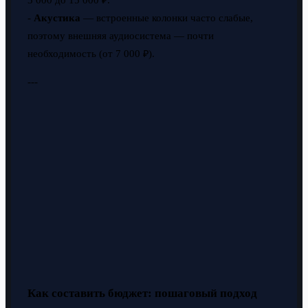
3 000 до 15 000 ₽.
-
Акустика
— встроенные колонки часто слабые,
поэтому внешняя аудиосистема — почти
необходимость (от 7 000 ₽).
---
Как составить бюджет: пошаговый подход