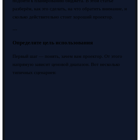
подойти к планированию бюджета. В этой статье
разберём, как это сделать, на что обратить внимание, и
сколько действительно стоит хороший проектор.
---
Определите цель использования
Первый шаг — понять, зачем вам проектор. От этого
напрямую зависит ценовой диапазон. Вот несколько
типичных сценариев: