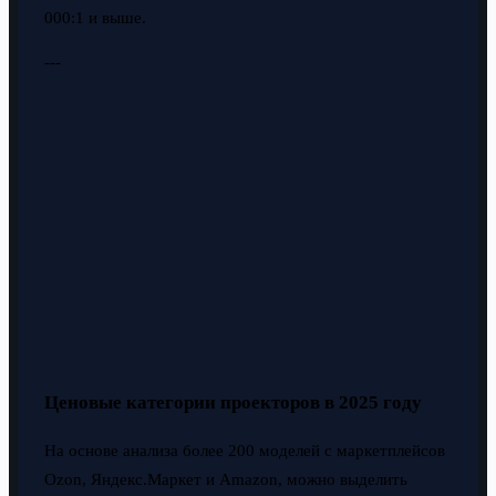
000:1 и выше.
---
Ценовые категории проекторов в 2025 году
На основе анализа более 200 моделей с маркетплейсов
Ozon, Яндекс.Маркет и Amazon, можно выделить