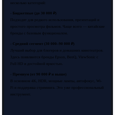
несколько категорий:
-
Бюджетные (до 30 000 ₽)
Подходят для редкого использования, презентаций и
простого просмотра фильмов. Чаще всего — китайские
бренды с базовым функционалом.
-
Средний сегмент (30 000–90 000 ₽)
Лучший выбор для блогеров и домашних кинотеатров.
Здесь появляются бренды Epson, BenQ, ViewSonic с
Full HD и достойной яркостью.
-
Премиум (от 90 000 ₽ и выше)
В основном 4K, HDR, мощные лампы, автофокус, Wi-
Fi и поддержка стриминга. Это уже профессиональный
инструмент.