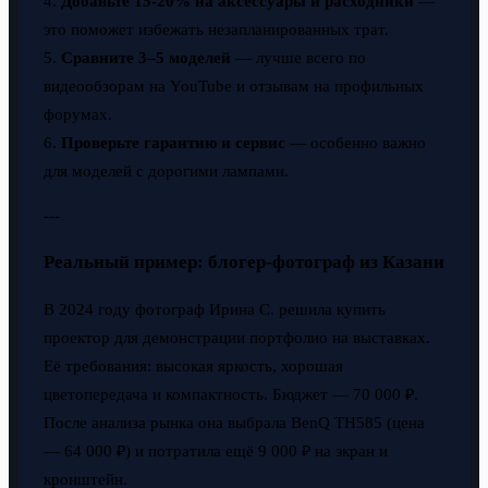
4.
Добавьте 15-20% на аксессуары и расходники
—
это поможет избежать незапланированных трат.
5.
Сравните 3–5 моделей
— лучше всего по
видеообзорам на YouTube и отзывам на профильных
форумах.
6.
Проверьте гарантию и сервис
— особенно важно
для моделей с дорогими лампами.
---
Реальный пример: блогер-фотограф из Казани
В 2024 году фотограф Ирина С. решила купить
проектор для демонстрации портфолио на выставках.
Её требования: высокая яркость, хорошая
цветопередача и компактность. Бюджет — 70 000 ₽.
После анализа рынка она выбрала BenQ TH585 (цена
— 64 000 ₽) и потратила ещё 9 000 ₽ на экран и
кронштейн.