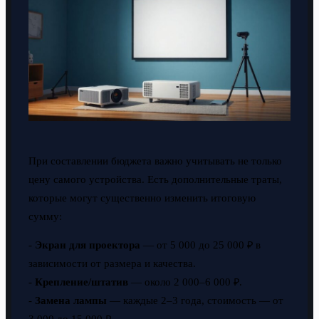
При составлении бюджета важно учитывать не только
цену самого устройства. Есть дополнительные траты,
которые могут существенно изменить итоговую
сумму:
-
Экран для проектора
— от 5 000 до 25 000 ₽ в
зависимости от размера и качества.
-
Крепление/штатив
— около 2 000–6 000 ₽.
-
Замена лампы
— каждые 2–3 года, стоимость — от