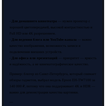
-
Для домашнего кинотеатра
— нужен проектор с
хорошей цветопередачей, высокой контрастностью и
Full HD или 4K разрешением.
-
Для ведения блога или YouTube-канала
— важно
качество изображения, возможность записи и
подключения внешних устройств.
-
Для офиса или презентаций
— приоритет — яркость
и надёжность, а не кинематографическое качество.
Пример: блогер из Санкт-Петербурга, который снимает
обзоры гаджетов, выбрал модель Epson EH-TW7100 за
140 000 ₽, потому что она поддерживает 4K и HDR —
важно для демонстрации качества картинки.
---