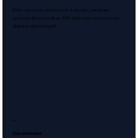
Итог: проектор окупился за 4 месяца, увеличив
продажи фотосессий на 30% благодаря визуальному
эффекту презентаций.
---
Заключение