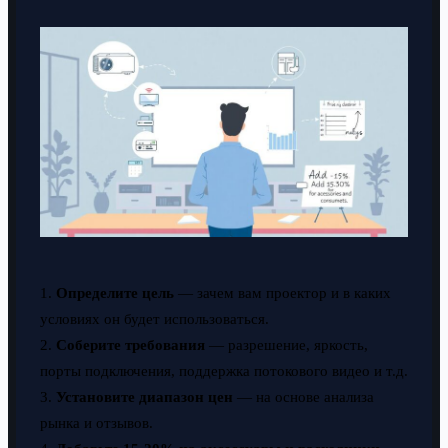
1.
Определите цель
— зачем вам проектор и в каких
условиях он будет использоваться.
2.
Соберите требования
— разрешение, яркость,
порты подключения, поддержка потокового видео и т.д.
3.
Установите диапазон цен
— на основе анализа
рынка и отзывов.