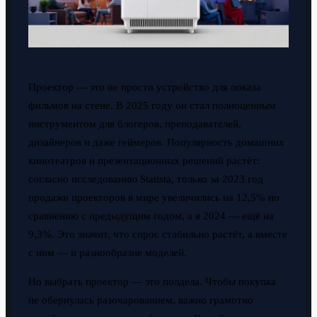
Проектор — это не просто устройство для показа
фильмов на стене. В 2025 году он стал полноценным
инструментом для блогеров, преподавателей,
дизайнеров и даже геймеров. Популярность домашних
кинотеатров и презентационных решений растёт:
согласно исследованию Statista, только за 2023 год
продажи проекторов в мире увеличились на 12,5% по
сравнению с предыдущим годом, а в 2024 — ещё на
9,3%. Это значит, что спрос стабильно растёт, а вместе
с ним — и разнообразие моделей.
Но выбрать проектор — это полдела. Чтобы покупка
не обернулась разочарованием, важно грамотно