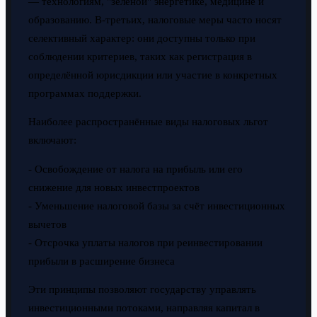
— технологиям, "зелёной" энергетике, медицине и
образованию. В-третьих, налоговые меры часто носят
селективный характер: они доступны только при
соблюдении критериев, таких как регистрация в
определённой юрисдикции или участие в конкретных
программах поддержки.
Наиболее распространённые виды налоговых льгот
включают:
- Освобождение от налога на прибыль или его
снижение для новых инвестпроектов
- Уменьшение налоговой базы за счёт инвестиционных
вычетов
- Отсрочка уплаты налогов при реинвестировании
прибыли в расширение бизнеса
Эти принципы позволяют государству управлять
инвестиционными потоками, направляя капитал в