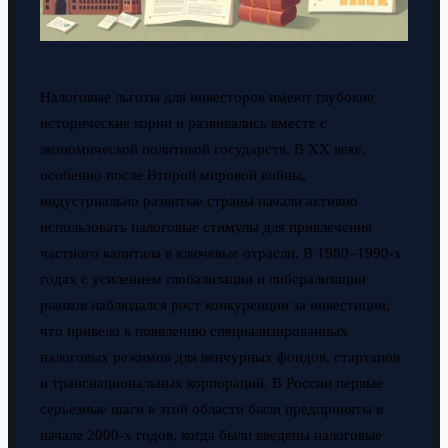
Налоговые льготы для инвесторов имеют глубокие
исторические корни и развивались вместе с
экономической политикой государств. В XX веке,
особенно после Второй мировой войны,
индустриально развитые страны начали активно
использовать налоговые стимулы для привлечения
частного капитала в ключевые отрасли. В 1980–1990-х
годах с усилением глобализации и либерализации
рынков наблюдался рост конкуренции за инвестиции,
что привело к появлению специализированных
налоговых режимов для венчурных фондов, стартапов
и транснациональных корпораций. В России первые
серьезные шаги в этой области были предприняты в
начале 2000-х годов, когда были введены налоговые