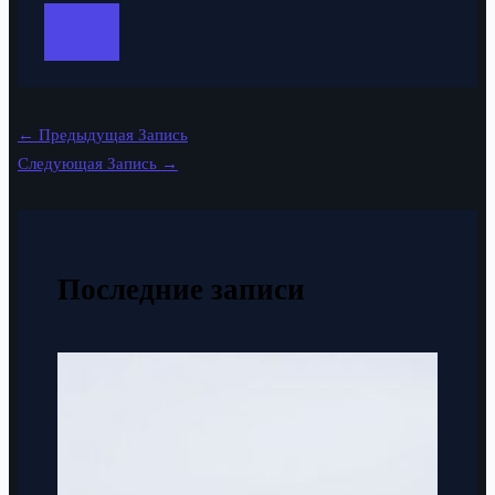
←
Предыдущая Запись
Следующая Запись
→
Последние записи