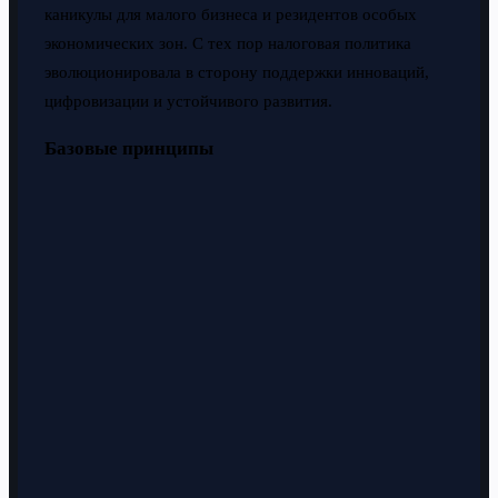
каникулы для малого бизнеса и резидентов особых
экономических зон. С тех пор налоговая политика
эволюционировала в сторону поддержки инноваций,
цифровизации и устойчивого развития.
Базовые принципы