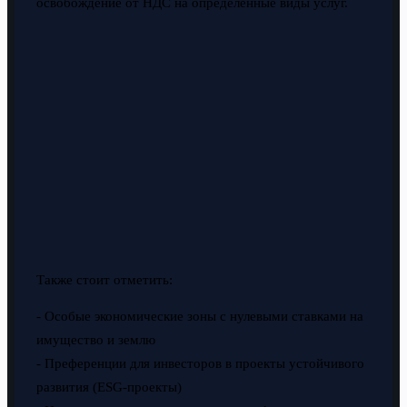
освобождение от НДС на определённые виды услуг.
Также стоит отметить:
- Особые экономические зоны с нулевыми ставками на
имущество и землю
- Преференции для инвесторов в проекты устойчивого
развития (ESG-проекты)