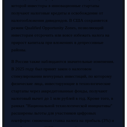
которой инвесторы в инновационные стартапы
получают налоговые кредиты и освобождение от
налогообложения дивидендов. В США сохраняется
режим Qualified Opportunity Zones, позволяющий
инвесторам отсрочить или вовсе избежать налога на
прирост капитала при вложениях в депрессивные
районы.
В России также наблюдаются значительные изменения.
В 2025 году был принят закон о налоговом
стимулировании венчурных инвестиций, по которому
физические лица, инвестирующие в технологические
стартапы через аккредитованные фонды, получают
налоговый вычет до 1 млн рублей в год. Кроме того, в
рамках "Национальной технологической инициативы"
расширены льготы для участников цифровых
платформ: сниженная ставка налога на прибыль (3%) и