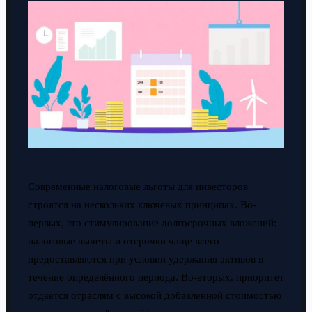
Современные налоговые льготы для инвесторов
строятся на нескольких ключевых принципах. Во-
первых, это стимулирование долгосрочных вложений:
налоговые вычеты и отсрочки чаще всего
предоставляются при условии удержания активов в
течение определённого периода. Во-вторых, приоритет
отдается отраслям с высокой добавленной стоимостью