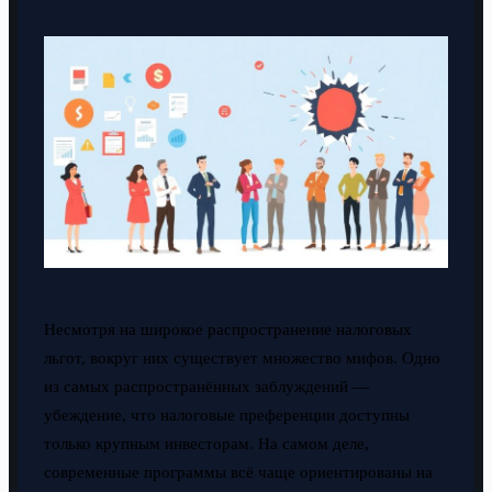
Несмотря на широкое распространение налоговых
льгот, вокруг них существует множество мифов. Одно
из самых распространённых заблуждений —
убеждение, что налоговые преференции доступны
только крупным инвесторам. На самом деле,
современные программы всё чаще ориентированы на