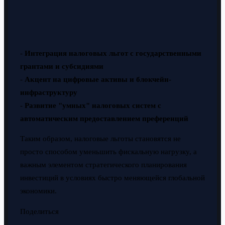
-
Интеграция налоговых льгот с государственными
грантами и субсидиями
-
Акцент на цифровые активы и блокчейн-
инфраструктуру
-
Развитие "умных" налоговых систем с
автоматическим предоставлением преференций
Таким образом, налоговые льготы становятся не
просто способом уменьшить фискальную нагрузку, а
важным элементом стратегического планирования
инвестиций в условиях быстро меняющейся глобальной
экономики.
Поделиться