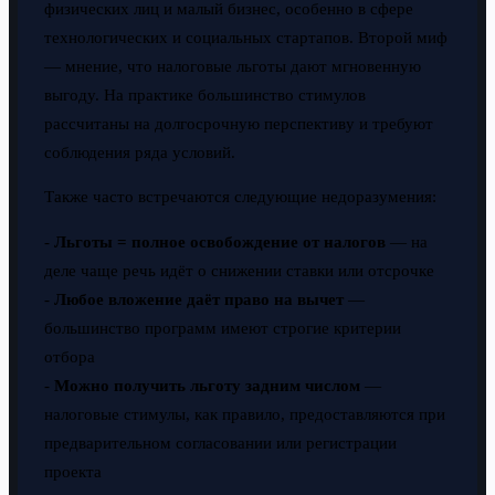
физических лиц и малый бизнес, особенно в сфере
технологических и социальных стартапов. Второй миф
— мнение, что налоговые льготы дают мгновенную
выгоду. На практике большинство стимулов
рассчитаны на долгосрочную перспективу и требуют
соблюдения ряда условий.
Также часто встречаются следующие недоразумения:
-
Льготы = полное освобождение от налогов
— на
деле чаще речь идёт о снижении ставки или отсрочке
-
Любое вложение даёт право на вычет
—
большинство программ имеют строгие критерии
отбора
-
Можно получить льготу задним числом
—
налоговые стимулы, как правило, предоставляются при
предварительном согласовании или регистрации
проекта