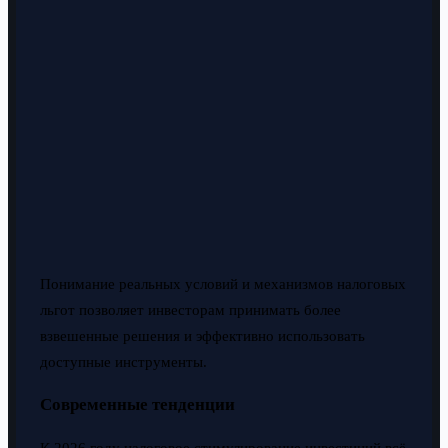
Понимание реальных условий и механизмов налоговых
льгот позволяет инвесторам принимать более
взвешенные решения и эффективно использовать
доступные инструменты.
Современные тенденции
К 2026 году налоговое стимулирование инвестиций всё