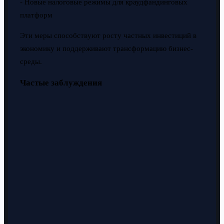
- Новые налоговые режимы для краудфандинговых
платформ
Эти меры способствуют росту частных инвестиций в
экономику и поддерживают трансформацию бизнес-
среды.
Частые заблуждения