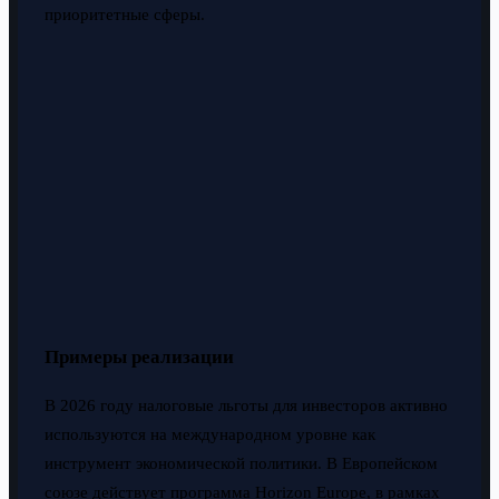
приоритетные сферы.
Примеры реализации
В 2026 году налоговые льготы для инвесторов активно
используются на международном уровне как
инструмент экономической политики. В Европейском
союзе действует программа Horizon Europe, в рамках