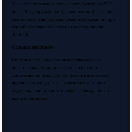
Здесь обязательные расходы могут превышать 50%:
детский сад, кружки, одежда, медицина. В этом случае
разумно временно перераспределить бюджет, но при
первой возможности вернуться к соотношению
50/30/20.
Семья с ипотекой
Ипотека часто «съедает» значительную часть
обязательных расходов. Важно не сокращать
сбережения до нуля. Попробуйте оптимизировать
другие статьи бюджета — отказаться от лишних
подписок, пересмотреть тарифы на связь, поискать
акции на продукты.