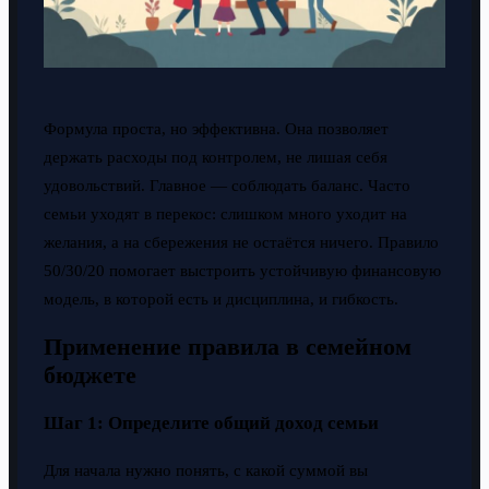
Формула проста, но эффективна. Она позволяет
держать расходы под контролем, не лишая себя
удовольствий. Главное — соблюдать баланс. Часто
семьи уходят в перекос: слишком много уходит на
желания, а на сбережения не остаётся ничего. Правило
50/30/20 помогает выстроить устойчивую финансовую
модель, в которой есть и дисциплина, и гибкость.
Применение правила в семейном
бюджете
Шаг 1: Определите общий доход семьи
Для начала нужно понять, с какой суммой вы