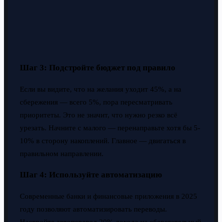
Шаг 3: Подстройте бюджет под правило
Если вы видите, что на желания уходит 45%, а на
сбережения — всего 5%, пора пересматривать
приоритеты. Это не значит, что нужно резко всё
урезать. Начните с малого — перенаправьте хотя бы 5-
10% в сторону накоплений. Главное — двигаться в
правильном направлении.
Шаг 4: Используйте автоматизацию
Современные банки и финансовые приложения в 2025
году позволяют автоматизировать переводы.
Настройте автоперевод 20% дохода на сберегательный