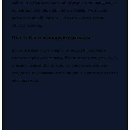
работаете. Сложите все стабильные источники дохода:
зарплаты, пособия, подработки. Важно учитывать
именно «чистый» доход — то есть сумму после
уплаты налогов.
Шаг 2: Классифицируйте расходы
Возьмите выписку по карте за месяц и разложите
траты по трём категориям. Это поможет увидеть, куда
утекают деньги. Возможно, вы удивитесь, сколько
уходит на кофе навынос или подписки, которыми никто
не пользуется.