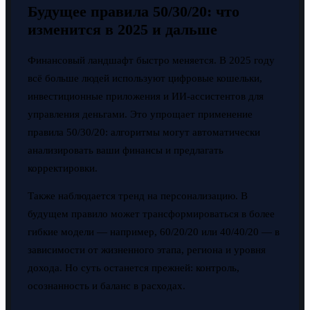
Будущее правила 50/30/20: что
изменится в 2025 и дальше
Финансовый ландшафт быстро меняется. В 2025 году
всё больше людей используют цифровые кошельки,
инвестиционные приложения и ИИ-ассистентов для
управления деньгами. Это упрощает применение
правила 50/30/20: алгоритмы могут автоматически
анализировать ваши финансы и предлагать
корректировки.
Также наблюдается тренд на персонализацию. В
будущем правило может трансформироваться в более
гибкие модели — например, 60/20/20 или 40/40/20 — в
зависимости от жизненного этапа, региона и уровня
дохода. Но суть останется прежней: контроль,
осознанность и баланс в расходах.