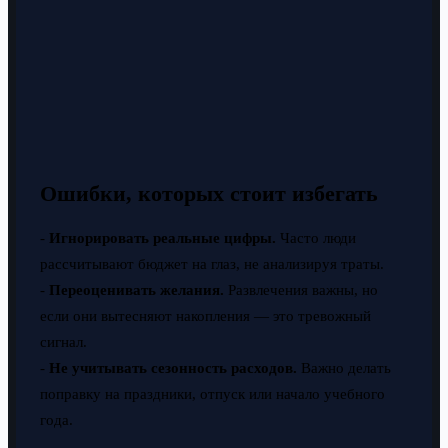
Ошибки, которых стоит избегать
-
Игнорировать реальные цифры.
Часто люди
рассчитывают бюджет на глаз, не анализируя траты.
-
Переоценивать желания.
Развлечения важны, но
если они вытесняют накопления — это тревожный
сигнал.
-
Не учитывать сезонность расходов.
Важно делать
поправку на праздники, отпуск или начало учебного
года.