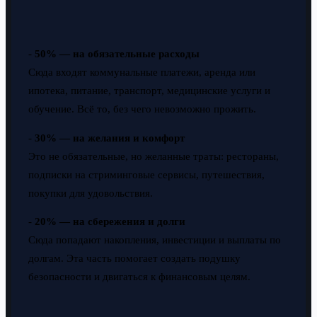
-
50% — на обязательные расходы
Сюда входят коммунальные платежи, аренда или
ипотека, питание, транспорт, медицинские услуги и
обучение. Всё то, без чего невозможно прожить.
-
30% — на желания и комфорт
Это не обязательные, но желанные траты: рестораны,
подписки на стриминговые сервисы, путешествия,
покупки для удовольствия.
-
20% — на сбережения и долги
Сюда попадают накопления, инвестиции и выплаты по
долгам. Эта часть помогает создать подушку
безопасности и двигаться к финансовым целям.