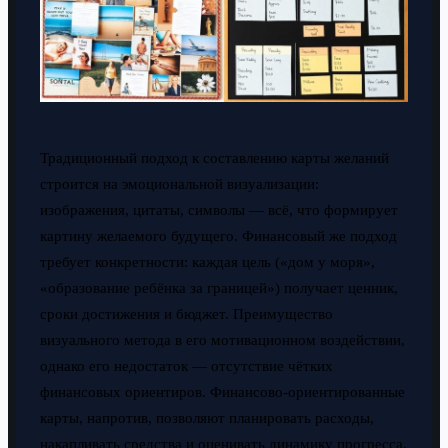
Традиционный подход к составлению карты желаний
строится на эмоциональной визуализации:
изображения, цитаты, символы — всё, что формирует
картину желаемого будущего. Финансовый же подход
требует конкретности: каждая цель («дом у моря»,
«образование ребёнка за границей») получает ценник,
сроки достижения и бюджет. Преимущество
визуального метода в его мотивационном воздействии,
однако его недостаток — отсутствие чётких
финансовых ориентиров. Финансово-ориентированные
карты, напротив, позволяют планировать расходы,
накапливать средства и оценивать динамику прогресса,