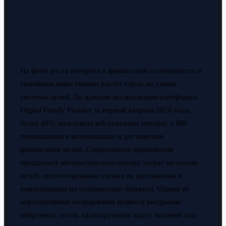
На фоне роста интереса к финансовой осознанности и
семейным инвестициям растёт спрос на умные
системы целей. По данным исследования платформы
Digital Family Finance за первый квартал 2026 года,
более 48% пользователей отмечают интерес к ИИ-
помощникам в визуализации и достижении
финансовых целей. Современные приложения
предлагают автоматическую оценку затрат на основе
целей, прогнозирование сроков их достижения и
рекомендации по оптимизации бюджета. Одним из
перспективных направлений является внедрение
нейронных сетей, адаптирующих карту желаний под