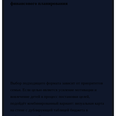
финансового планирования
Выбор подходящего формата зависит от приоритетов
семьи. Если целью является усиление мотивации и
вовлечение детей в процесс постановки целей,
подойдёт комбинированный вариант: визуальная карта
на стене с дублирующей таблицей бюджета в