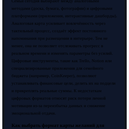
Семьи сегодня выбирают между аналоговыми
методами (доска, бумага, фотографии) и цифровыми
платформами (приложения, интерактивные дашборды).
Аналоговая карта усиливает вовлечённость через
тактильный процесс, создаёт эффект постоянного
напоминания при размещении в интерьере. Тем не
менее, она не позволяет отслеживать прогресс в
реальном времени и изменять параметры без усилий.
Цифровые инструменты, такие как Trello, Notion или
специализированные приложения для семейного
бюджета (например, CoinKeeper), позволяют
устанавливать финансовые цели, делить их на подцели
и прикреплять реальные суммы. К недостаткам
цифровых форматов относят риск потери личной
мотивации из-за переизбытка данных и снижение
эмоциональной отдачи.
Как выбрать формат карты желаний для