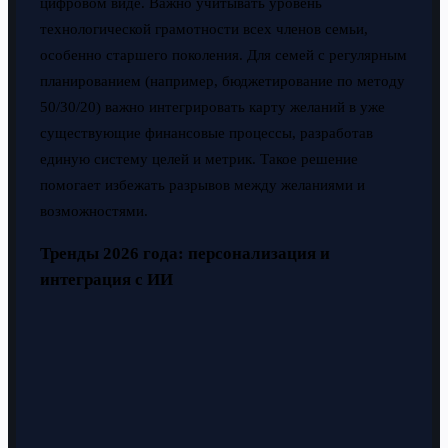
цифровом виде. Важно учитывать уровень
технологической грамотности всех членов семьи,
особенно старшего поколения. Для семей с регулярным
планированием (например, бюджетирование по методу
50/30/20) важно интегрировать карту желаний в уже
существующие финансовые процессы, разработав
единую систему целей и метрик. Такое решение
помогает избежать разрывов между желаниями и
возможностями.
Тренды 2026 года: персонализация и
интеграция с ИИ