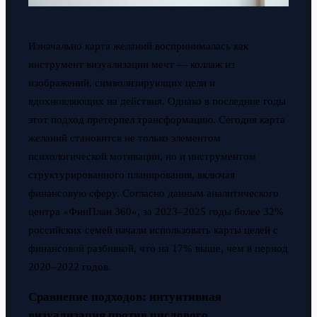
Изначально карта желаний воспринималась как
инструмент визуализации мечт — коллаж из
изображений, символизирующих цели и
вдохновляющих на действия. Однако в последние годы
этот подход претерпел трансформацию. Сегодня карта
желаний становится не только элементом
психологической мотивации, но и инструментом
структурированного планирования, включая
финансовую сферу. Согласно данным аналитического
центра «ФинПлан 360», за 2023–2025 годы более 32%
российских семей начали использовать карты целей с
финансовой разбивкой, что на 17% выше, чем в период
2020–2022 годов.
Сравнение подходов: интуитивная
визуализация против числового