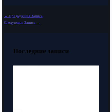
←
Предыдущая Запись
Следующая Запись
→
Последние записи