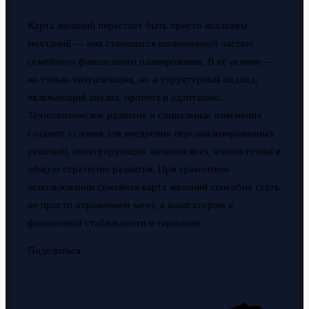
Карта желаний перестаёт быть просто коллажем
мечтаний — она становится полноценной частью
семейного финансового планирования. В её основе —
не только визуализация, но и структурный подход,
включающий анализ, прогноз и адаптацию.
Технологическое развитие и социальные изменения
создают условия для внедрения персонализированных
решений, интегрирующих желания всех членов семьи в
общую стратегию развития. При грамотном
использовании семейная карта желаний способна стать
не просто отражением мечт, а навигатором к
финансовой стабильности и гармонии.
Поделиться