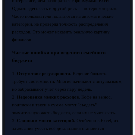
интерфейсе, чем разбираться с формулами Excel.
Однако здесь есть и другой риск — потеря контроля.
Часто пользователи полагаются на автоматические
категории, не проверяя точность распределения
расходов. Это может исказить реальную картину
финансов.
Частые ошибки при ведении семейного
бюджета
1.
Отсутствие регулярности.
Ведение бюджета
требует системности. Многие начинают с энтузиазмом,
но забрасывают учет через пару недель.
2.
Недооценка мелких расходов.
Кофе на вынос,
подписки и такси в сумме могут "съедать"
значительную часть бюджета, если их не учитывать.
3.
Слишком много категорий.
Особенно в Excel, из-
за желания учесть всё детализация становится