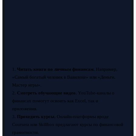
1.
Читать книги по личным финансам.
Например,
«Самый богатый человек в Вавилоне» или «Деньги.
Мастер игры».
2.
Смотреть обучающие видео.
YouTube-каналы о
финансах помогут освоить как Excel, так и
приложения.
3.
Проходить курсы.
Онлайн-платформы вроде
Coursera или Skillbox предлагают курсы по финансовой
грамотности.