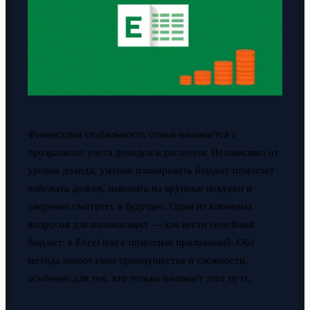
Финансовая стабильность семьи начинается с
прозрачного учета доходов и расходов. Независимо от
уровня дохода, умение планировать бюджет помогает
избежать долгов, накопить на крупные покупки и
уверенно смотреть в будущее. Один из ключевых
вопросов для начинающих — как вести семейный
бюджет: в Excel или с помощью приложений. Оба
метода имеют свои преимущества и сложности,
особенно для тех, кто только начинает этот путь.