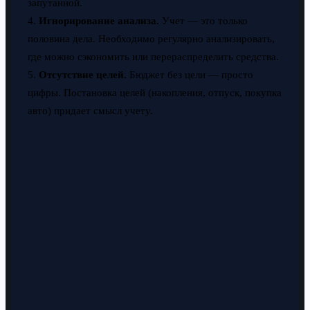
запутанной.
4.
Игнорирование анализа.
Учет — это только
половина дела. Необходимо регулярно анализировать,
где можно сэкономить или перераспределить средства.
5.
Отсутствие целей.
Бюджет без цели — просто
цифры. Постановка целей (накопления, отпуск, покупка
авто) придает смысл учету.