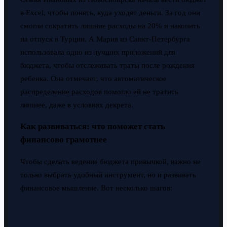
в Excel, чтобы понять, куда уходят деньги. За год они
смогли сократить лишние расходы на 20% и накопить
на отпуск в Турции. А Мария из Санкт-Петербурга
использовала одно из лучших приложений для
бюджета, чтобы отслеживать траты после рождения
ребенка. Она отмечает, что автоматическое
распределение расходов помогло ей не тратить
лишнее, даже в условиях декрета.
Как развиваться: что поможет стать
финансово грамотнее
Чтобы сделать ведение бюджета привычкой, важно не
только выбрать удобный инструмент, но и развивать
финансовое мышление. Вот несколько шагов: