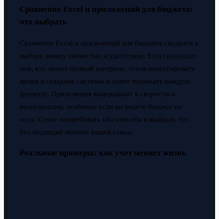
Сравнение Excel и приложений для бюджета:
что выбрать
Сравнение Excel и приложений для бюджета сводится к
выбору между гибкостью и удобством. Excel подойдет
тем, кто любит полный контроль, готов инвестировать
время в создание системы и хочет понимать каждую
формулу. Приложения выигрывают в скорости и
визуализации, особенно если вы ведете бюджет на
ходу. Стоит попробовать оба способа и выбрать тот,
что подходит именно вашей семье.
Реальные примеры: как учет меняет жизнь